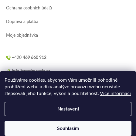
í
Ochrana osobních údajů
Doprava a platba
Moje objednávka
+420
469 660 912
info@zverimexaja.cz
Používáme cookies, abychom Vám umožnili pohodlné
prohlížení webu a díky analýze provozu webu neustále
zlepšovali jeho funkce, výkon a použitelnost.
Více informací
Nastavení
Vytvořilo
Ler.studio
na
Shoptetu
Souhlasím
Copyright 2026
ZVERIMEXaJÁ
. Všechna práva vyhrazena.