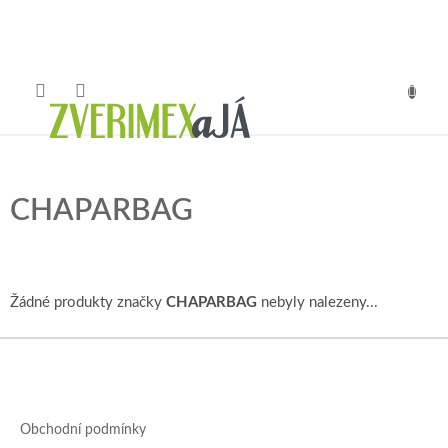
Přejít
na
obsah
NÁKUP
KOŠÍK
CHAPARBAG
Žádné produkty značky
CHAPARBAG
nebyly nalezeny...
Z
á
p
a
Obchodní podmínky
t