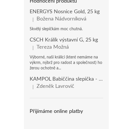
Hodnocení produktů
ENERGYS Nosnice Gold, 25 kg
Božena Nádvorníková
|
Hodnocení produktu je 5 z 5 hvězdiček.
Skvělý slepičkám moc chutná.
ČSCH Králík výstavní G, 25 kg
Tereza Možná
|
Hodnocení produktu je 5 z 5 hvězdiček.
Výborné, naši králíci (které nemáme na
výkrm, nýbrž pro radost a společnost) ho
žerou ochotně a...
KAMPOL Babiččina slepička - domácí nosnice(KB), 20 kg
Zdeněk Lavrovič
|
Hodnocení produktu je 5 z 5 hvězdiček.
Přijímáme online platby