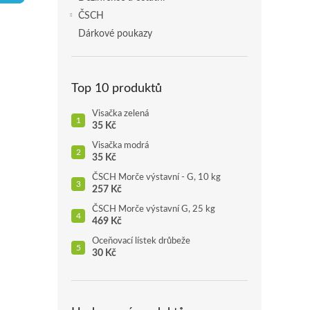
p
ČSCH
a
Dárkové poukazy
n
e
l
Top 10 produktů
Visačka zelená
35 Kč
Visačka modrá
35 Kč
ČSCH Morče výstavní - G, 10 kg
257 Kč
ČSCH Morče výstavní G, 25 kg
469 Kč
Oceňovací lístek drůbeže
30 Kč