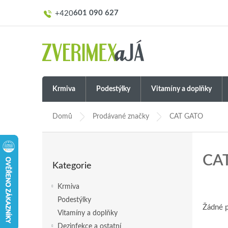
Přejít
601 090 627
na
obsah
Krmiva
Podestýlky
Vitamíny a doplňky
Domů
Prodávané značky
CAT GATO
P
o
Přeskočit
CA
s
Kategorie
kategorie
t
r
Krmiva
a
Podestýlky
n
Žádné 
Vitamíny a doplňky
n
í
Dezinfekce a ostatní