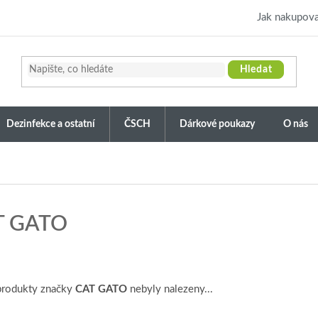
Jak nakupova
Hledat
Dezinfekce a ostatní
ČSCH
Dárkové poukazy
O nás
T GATO
produkty značky
CAT GATO
nebyly nalezeny...