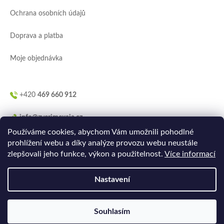
í
Ochrana osobních údajů
Doprava a platba
Moje objednávka
+420
469 660 912
info@zverimexaja.cz
Používáme cookies, abychom Vám umožnili pohodlné
prohlížení webu a díky analýze provozu webu neustále
zlepšovali jeho funkce, výkon a použitelnost.
Více informací
Nastavení
Vytvořilo
Ler.studio
na
Shoptetu
Souhlasím
Copyright 2026
ZVERIMEXaJÁ
. Všechna práva vyhrazena.