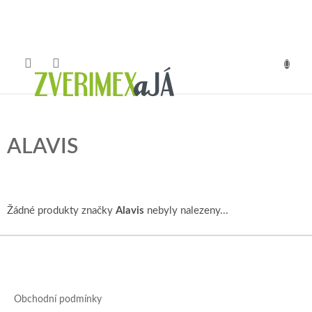
Přejít
na
obsah
NÁKUP
KOŠÍK
ALAVIS
Žádné produkty značky
Alavis
nebyly nalezeny...
Z
á
p
a
Obchodní podmínky
t