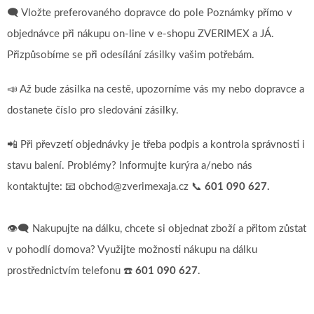
🗨️ Vložte preferovaného dopravce do pole Poznámky přímo v
objednávce při nákupu on-line v e-shopu ZVERIMEX a JÁ.
Přizpůsobíme se při odesílání zásilky vašim potřebám.
📣 Až bude zásilka na cestě, upozorníme vás my nebo dopravce a
dostanete číslo pro sledování zásilky.
📲 Při převzetí objednávky je třeba podpis a kontrola správnosti i
stavu balení. Problémy? Informujte kurýra a/nebo nás
kontaktujte: 📧 obchod@zverimexaja.cz 📞
601 090 627.
👁️‍🗨️ Nakupujte na dálku, chcete si objednat zboží a přitom zůstat
v pohodlí domova? Využijte možnosti nákupu na dálku
prostřednictvím telefonu ☎️
601 090 627
.