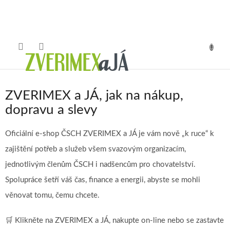
Přejít
na
obsah
NÁKUP
KOŠÍK
ZVERIMEX a JÁ, jak na nákup,
dopravu a slevy
Oficiální e-shop ČSCH ZVERIMEX a JÁ je vám nově „k ruce“ k
zajištění potřeb a služeb všem svazovým organizacím,
jednotlivým členům ČSCH i nadšencům pro chovatelství.
Spolupráce šetří váš čas, finance a energii, abyste se mohli
věnovat tomu, čemu chcete.
🛒 Klikněte na ZVERIMEX a JÁ, nakupte on-line nebo se zastavte