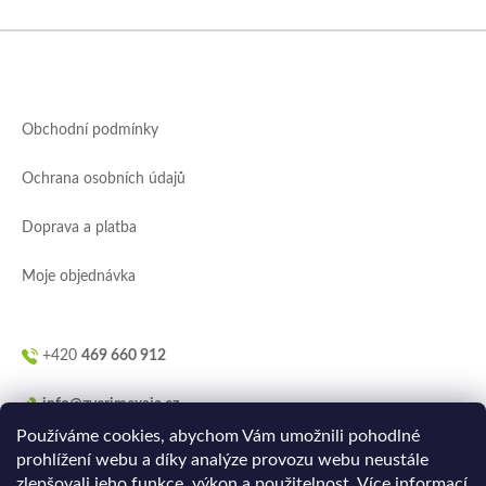
Z
á
p
a
Obchodní podmínky
t
í
Ochrana osobních údajů
Doprava a platba
Moje objednávka
+420
469 660 912
info@zverimexaja.cz
Používáme cookies, abychom Vám umožnili pohodlné
prohlížení webu a díky analýze provozu webu neustále
zlepšovali jeho funkce, výkon a použitelnost.
Více informací