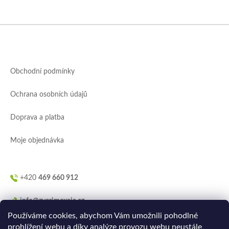
Z
á
p
a
Obchodní podmínky
t
í
Ochrana osobních údajů
Doprava a platba
Moje objednávka
+420
469 660 912
info@zverimexaja.cz
Používáme cookies, abychom Vám umožnili pohodlné
prohlížení webu a díky analýze provozu webu neustále