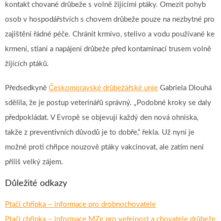
kontakt chované drůbeže s volně žijícími ptáky. Omezit pohyb
osob v hospodářstvích s chovem drůbeže pouze na nezbytné pro
zajištění řádné péče. Chránit krmivo, stelivo a vodu používané ke
krmení, stlaní a napájení drůbeže před kontaminací trusem volně
žijících ptáků.
Předsedkyně
Českomoravské drůbežářské unie
Gabriela Dlouhá
sdělila, že je postup veterinářů správný. „Podobné kroky se daly
předpokládat. V Evropě se objevují každý den nová ohniska,
takže z preventivních důvodů je to dobře,“ řekla. Už nyní je
možné proti chřipce nouzově ptáky vakcinovat, ale zatím není
příliš velký zájem.
Důležité odkazy
Ptačí chřipka – informace pro drobnochovatele
Ptačí chřipka – informace MZe pro veřejnost a chovatele drůbeže