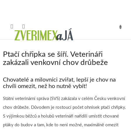
Přejít
na
obsah
NÁKUP
KOŠÍK
Ptačí chřipka se šíří. Veterináři
zakázali venkovní chov drůbeže
Chovatelé a milovníci zvířat, lepší je chov na
chvíli omezit, než ho nutně vybít!
Státní veterinární správa (SVS) zakázala v celém Česku venkovní
chov drůbeže. Důvodem je rostoucí počet ohnisek ptačí chřipky.
S výjimkou běžců a holubů veterináři nařídili umístit chované
ptáky do budov a tam, kde to není možné, maximálně omezit