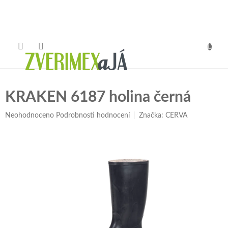
Přejít
na
obsah
NÁKUP
KOŠÍK
KRAKEN 6187 holina černá
Průměrné
Neohodnoceno
Podrobnosti hodnocení
Značka:
CERVA
hodnocení
produktu
je
0,0
z
5
hvězdiček.