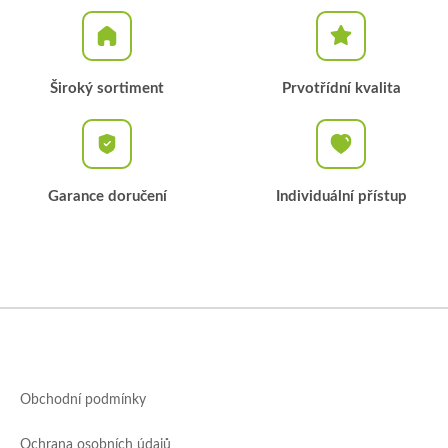
Široký sortiment
Prvotřídní kvalita
Garance doručení
Individuální přístup
Z
á
p
a
Obchodní podmínky
t
í
Ochrana osobních údajů