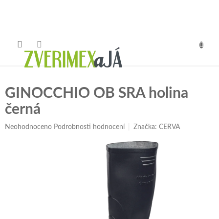
Přejít
na
obsah
NÁKUP
KOŠÍK
GINOCCHIO OB SRA holina
černá
Průměrné
Neohodnoceno
Podrobnosti hodnocení
Značka:
CERVA
hodnocení
produktu
je
0,0
z
5
hvězdiček.