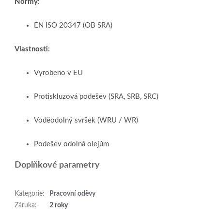
Normy:
EN ISO 20347 (OB SRA)
Vlastnosti:
Vyrobeno v EU
Protiskluzová podešev (SRA, SRB, SRC)
Voděodolný svršek (WRU / WR)
Podešev odolná olejům
Doplňkové parametry
Kategorie
:
Pracovní oděvy
Záruka
:
2 roky