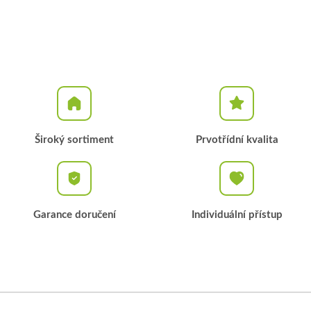
Široký sortiment
Prvotřídní kvalita
Garance doručení
Individuální přístup
Z