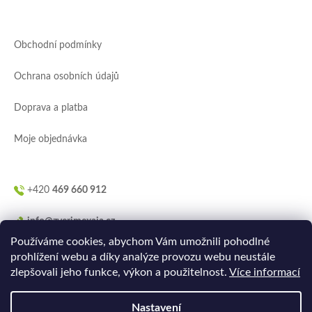
á
p
a
Obchodní podmínky
t
í
Ochrana osobních údajů
Doprava a platba
Moje objednávka
+420
469 660 912
info@zverimexaja.cz
Používáme cookies, abychom Vám umožnili pohodlné
prohlížení webu a díky analýze provozu webu neustále
zlepšovali jeho funkce, výkon a použitelnost.
Více informací
Nastavení
Vytvořilo
Ler.studio
na
Shoptetu