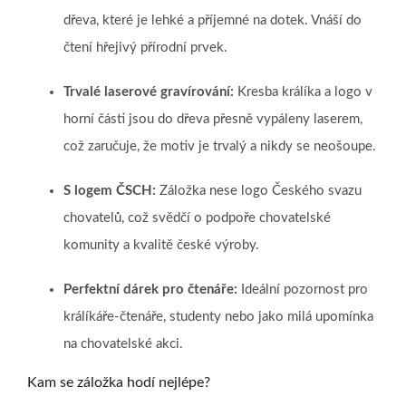
dřeva, které je lehké a příjemné na dotek. Vnáší do
čtení hřejivý přírodní prvek.
Trvalé laserové gravírování:
Kresba králíka a logo v
horní části jsou do dřeva přesně vypáleny laserem,
což zaručuje, že motiv je trvalý a nikdy se neošoupe.
S logem ČSCH:
Záložka nese logo Českého svazu
chovatelů, což svědčí o podpoře chovatelské
komunity a kvalitě české výroby.
Perfektní dárek pro čtenáře:
Ideální pozornost pro
králíkáře-čtenáře, studenty nebo jako milá upomínka
na chovatelské akci.
Kam se záložka hodí nejlépe?