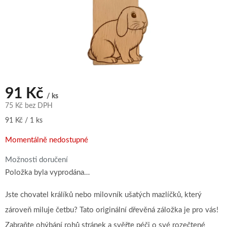
91 Kč
/ ks
75 Kč bez DPH
Měrná
91 Kč / 1 ks
cena:
Momentálně nedostupné
Možnosti doručení
Položka byla vyprodána…
Jste chovatel králíků nebo milovník ušatých mazlíčků, který
zároveň miluje četbu? Tato originální dřevěná záložka je pro vás!
Zabraňte ohýbání rohů stránek a svěřte péči o své rozečtené