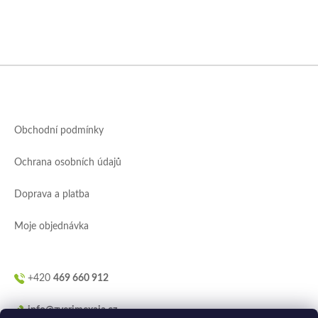
Z
á
p
a
Obchodní podmínky
t
í
Ochrana osobních údajů
Doprava a platba
Moje objednávka
+420
469 660 912
info@zverimexaja.cz