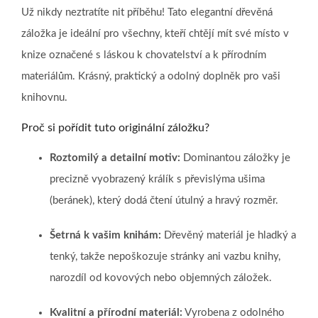
Už nikdy neztratíte nit příběhu! Tato elegantní dřevěná
záložka je ideální pro všechny, kteří chtějí mít své místo v
knize označené s láskou k chovatelství a k přírodním
materiálům. Krásný, praktický a odolný doplněk pro vaši
knihovnu.
Proč si pořídit tuto originální záložku?
Roztomilý a detailní motiv:
Dominantou záložky je
precizně vyobrazený králík s převislýma ušima
(beránek), který dodá čtení útulný a hravý rozměr.
Šetrná k vašim knihám:
Dřevěný materiál je hladký a
tenký, takže nepoškozuje stránky ani vazbu knihy,
narozdíl od kovových nebo objemných záložek.
Kvalitní a přírodní materiál:
Vyrobena z odolného