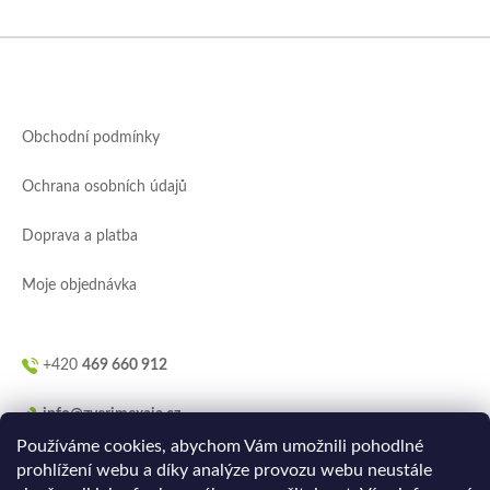
Z
á
p
a
Obchodní podmínky
t
í
Ochrana osobních údajů
Doprava a platba
Moje objednávka
+420
469 660 912
info@zverimexaja.cz
Používáme cookies, abychom Vám umožnili pohodlné
prohlížení webu a díky analýze provozu webu neustále