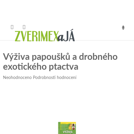
Přejít
na
obsah
NÁKUP
KOŠÍK
Výživa papoušků a drobného
exotického ptactva
Průměrné
Neohodnoceno
Podrobnosti hodnocení
hodnocení
produktu
je
0,0
z
5
hvězdiček.