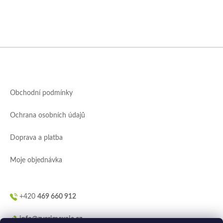
Z
á
p
a
Obchodní podmínky
t
í
Ochrana osobních údajů
Doprava a platba
Moje objednávka
+420
469 660 912
info@zverimexaja.cz