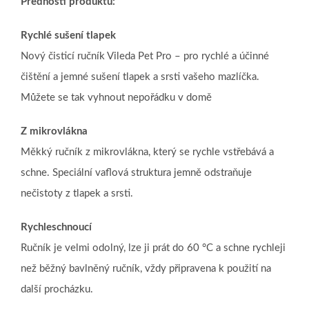
Přednosti produktu:
Rychlé sušení tlapek
Nový čisticí ručník Vileda Pet Pro – pro rychlé a účinné
čištění a jemné sušení tlapek a srsti vašeho mazlíčka.
Můžete se tak vyhnout nepořádku v domě
Z mikrovlákna
Měkký ručník z mikrovlákna, který se rychle vstřebává a
schne. Speciální vaflová struktura jemně odstraňuje
nečistoty z tlapek a srsti.
Rychleschnoucí
Ručník je velmi odolný, lze ji prát do 60 °C a schne rychleji
než běžný bavlněný ručník, vždy připravena k použití na
další procházku.