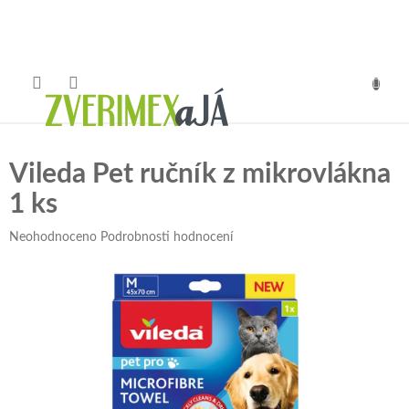
Přejít
na
obsah
NÁKUP
KOŠÍK
Vileda Pet ručník z mikrovlákna
1 ks
Průměrné
Neohodnoceno
Podrobnosti hodnocení
hodnocení
produktu
je
0,0
z
5
hvězdiček.