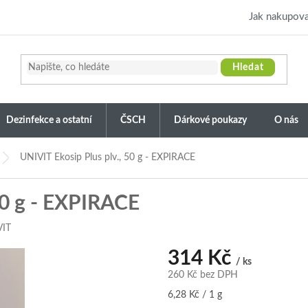
Jak nakupova
Hledat
Dezinfekce a ostatní
ČSCH
Dárkové poukazy
O nás
UNIVIT Ekosip Plus plv., 50 g - EXPIRACE
50 g - EXPIRACE
VIT
314 Kč
/ ks
260 Kč bez DPH
Měrná
6,28 Kč / 1 g
cena: