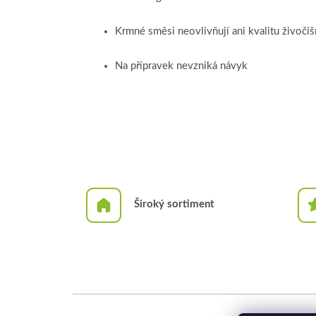
Krmné směsi neovlivňují ani kvalitu živoči
Na přípravek nevzniká návyk
Široký sortiment
Z