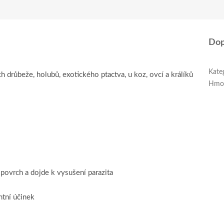
Dop
Kate
 drůbeže, holubů, exotického ptactva, u koz, ovcí a králíků
Hmo
ý povrch a dojde k vysušení parazita
ntní účinek