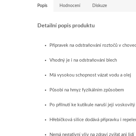
Popis
Hodnocení
Diskuze
Detailní popis produktu
Přípravek na odstraňování roztočů v chovech
Vhodný je i na odstraňování blech
Má vysokou schopnost vázat vodu a olej
Působí na hmyz fyzikálním způsobem
Po přilnutí ke kutikule naruší její voskovit
Hřebíčková silice dodává přípravku i repele
Nemá negativní vliv na zdraví zvířat ani lidí