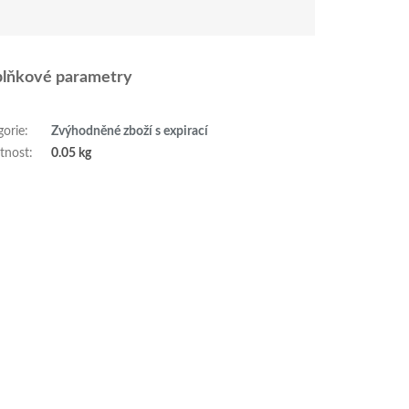
lňkové parametry
gorie
:
Zvýhodněné zboží s expirací
tnost
:
0.05 kg