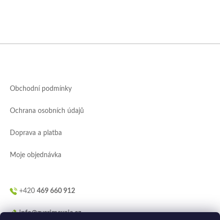
Z
á
p
a
Obchodní podmínky
t
í
Ochrana osobních údajů
Doprava a platba
Moje objednávka
+420
469 660 912
info@zverimexaja.cz