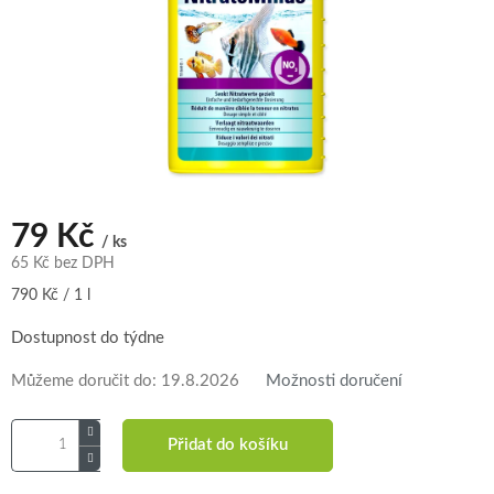
79 Kč
/ ks
65 Kč bez DPH
Měrná
790 Kč / 1 l
cena:
Dostupnost do týdne
Můžeme doručit do:
19.8.2026
Možnosti doručení
Přidat do košíku