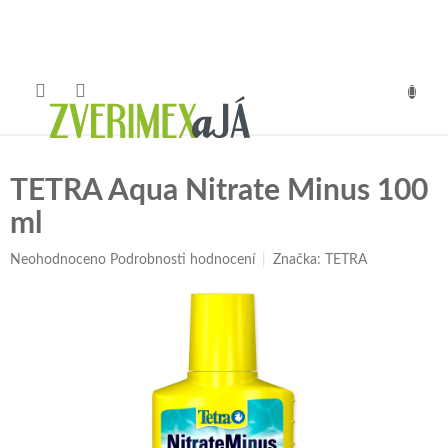
Přejít
na
obsah
NÁKUP
KOŠÍK
TETRA Aqua Nitrate Minus 100
ml
Průměrné
Neohodnoceno
Podrobnosti hodnocení
Značka:
TETRA
hodnocení
produktu
je
0,0
z
5
hvězdiček.