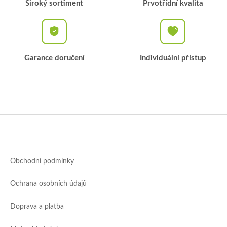
Široký sortiment
Prvotřídní kvalita
Garance doručení
Individuální přístup
Z
á
p
a
Obchodní podmínky
t
í
Ochrana osobních údajů
Doprava a platba