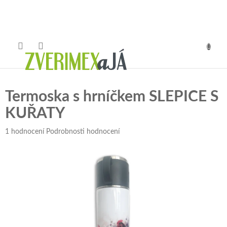
Přejít
na
obsah
NÁKUP
KOŠÍK
Termoska s hrníčkem SLEPICE S
KUŘATY
Průměrné
1 hodnocení
Podrobnosti hodnocení
hodnocení
produktu
je
5,0
z
5
hvězdiček.