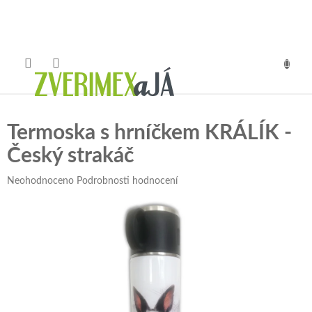
Přejít
na
obsah
NÁKUP
KOŠÍK
Termoska s hrníčkem KRÁLÍK -
Český strakáč
Průměrné
Neohodnoceno
Podrobnosti hodnocení
hodnocení
produktu
je
0,0
z
5
hvězdiček.