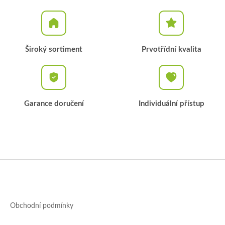
Široký sortiment
Prvotřídní kvalita
Garance doručení
Individuální přístup
Z
á
p
a
Obchodní podmínky
t
í