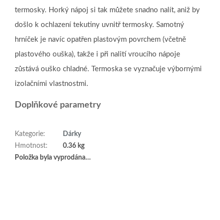
termosky. Horký nápoj si tak můžete snadno nalít, aniž by
došlo k ochlazení tekutiny uvnitř termosky. Samotný
hrníček je navíc opatřen plastovým povrchem (včetně
plastového ouška), takže i při nalití vroucího nápoje
zůstává ouško chladné. Termoska se vyznačuje výbornými
izolačními vlastnostmi.
Doplňkové parametry
Kategorie
:
Dárky
Hmotnost
:
0.36 kg
Položka byla vyprodána…