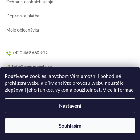
Ochrana osobních údajů
Doprava a platba
Moje objednávka
+420
469 660 912
info@zverimexaja.cz
Používáme cookies, abychom Vám umožnili pohodlné
prohlížení webu a díky analýze provozu webu neustále
zlepšovali jeho funkce, výkon a použitelnost.
Více informací
Nastavení
Vytvořilo
Ler.studio
na
Shoptetu
Souhlasím
Copyright 2026
ZVERIMEXaJÁ
. Všechna práva vyhrazena.