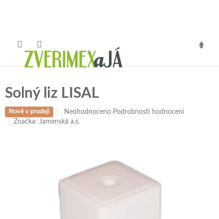
Přejít
na
obsah
NÁKUP
KOŠÍK
Solný liz LISAL
Průměrné
Neohodnoceno
Podrobnosti hodnocení
Nově v prodeji
hodnocení
Značka:
Jamenská a.s.
produktu
je
0,0
z
5
hvězdiček.