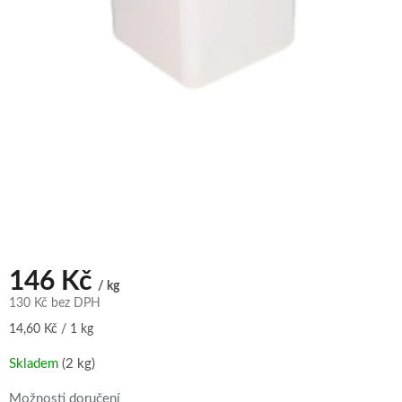
146 Kč
/ kg
130 Kč bez DPH
Měrná
14,60 Kč / 1 kg
cena:
Skladem
(2 kg)
Možnosti doručení