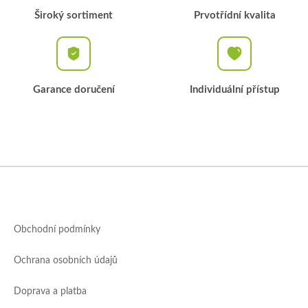
Široký sortiment
Prvotřídní kvalita
Garance doručení
Individuální přístup
Z
á
p
a
Obchodní podmínky
t
í
Ochrana osobních údajů
Doprava a platba