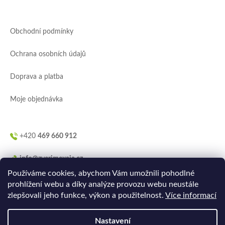
á
p
a
Obchodní podmínky
t
í
Ochrana osobních údajů
Doprava a platba
Moje objednávka
+420
469 660 912
info@zverimexaja.cz
Používáme cookies, abychom Vám umožnili pohodlné
prohlížení webu a díky analýze provozu webu neustále
zlepšovali jeho funkce, výkon a použitelnost.
Více informací
Nastavení
Vytvořilo
Ler.studio
na
Shoptetu