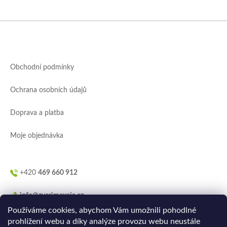
Z
á
p
a
Obchodní podmínky
t
í
Ochrana osobních údajů
Doprava a platba
Moje objednávka
+420
469 660 912
info@zverimexaja.cz
Používáme cookies, abychom Vám umožnili pohodlné
prohlížení webu a díky analýze provozu webu neustále