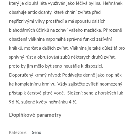
který je dlouhá léta využíván jako léčivá bylina. Heřmánek
obsahuje antioxidanty, které chrání zvířata před
nepříznivými vlivy prostředí a má spoustu dalších
blahodárných účinků na zdraví vašeho mazlíčka. Přirozeně
obsažená vláknina napomáhá správné funkci zažívání
králíků, morčat a dalších zvířat. Vláknina je také důležitá pro
správný růst a obrušování zubů některých druhů zvířat,
proto by jim mělo být seno neustále k dispozici.​
Doporučený krmný návod: Podávejte denně jako doplněk
ke kompletnímu krmivu. Vždy zajistěte zvířeti neomezený
přístup k čerstvé pitné vodě.​ ​ Složení: seno z horských luk
96 %, sušené květy heřmánku 4 %.
Doplňkové parametry
Kategorie
:
Seno