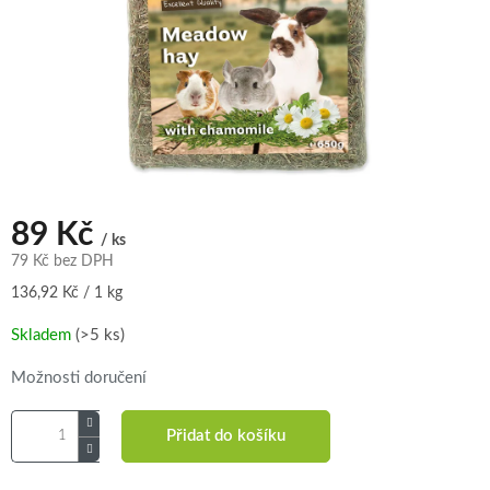
89 Kč
/ ks
79 Kč bez DPH
Měrná
136,92 Kč / 1 kg
cena:
Skladem
(>5 ks)
Možnosti doručení
Přidat do košíku