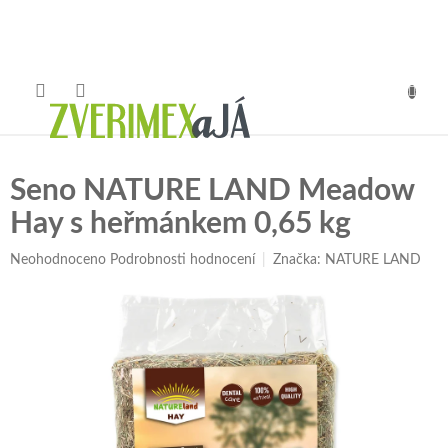
Přejít
na
obsah
NÁKUP
KOŠÍK
Seno NATURE LAND Meadow
Hay s heřmánkem 0,65 kg
Průměrné
Neohodnoceno
Podrobnosti hodnocení
Značka:
NATURE LAND
hodnocení
produktu
je
0,0
z
5
hvězdiček.