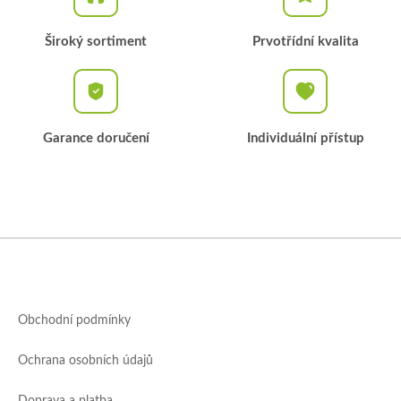
Široký sortiment
Prvotřídní kvalita
Garance doručení
Individuální přístup
Z
á
p
a
Obchodní podmínky
t
í
Ochrana osobních údajů