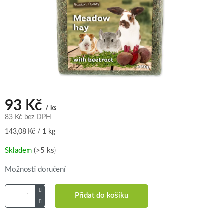
93 Kč
/ ks
83 Kč bez DPH
Měrná
143,08 Kč / 1 kg
cena:
Skladem
(>5 ks)
Možnosti doručení
Přidat do košíku