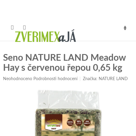
Přejít
na
obsah
NÁKUP
KOŠÍK
Seno NATURE LAND Meadow
Hay s červenou řepou 0,65 kg
Průměrné
Neohodnoceno
Podrobnosti hodnocení
Značka:
NATURE LAND
hodnocení
produktu
je
0,0
z
5
hvězdiček.