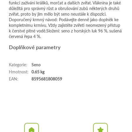
funkci zažívání králíků, morčat a dalších zvířat. Vláknina je také
důležitá pro správný růst a obrušování zubů některých druhů
zvířat, proto by jim mělo být seno neustále k dispozici.​
Doporučený krmný návod: Podávejte denně jako doplněk ke
kompletnímu krmivu. Vždy zajistěte zvířeti neomezený přístup
k čerstvé pitné vodě.​ ​Složení: seno z horských luk 96 %, sušená
červená řepa 4 %.
Doplňkové parametry
Kategorie
:
Seno
Hmotnost
:
0.65 kg
EAN
:
8595681808059