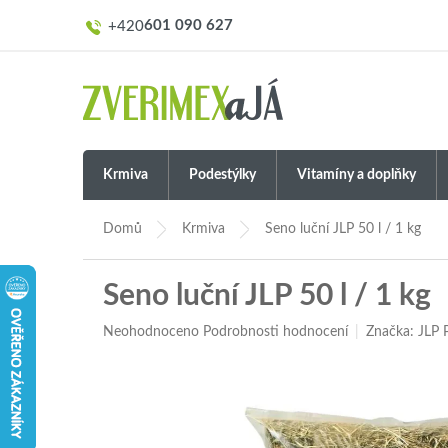
Přejít
601 090 627
na
obsah
Krmiva
Podestýlky
Vitamíny a doplňky
Domů
Krmiva
Seno luční JLP 50 l / 1 kg
Seno luční JLP 50 l / 1 kg
Průměrné
Neohodnoceno
Podrobnosti hodnocení
Značka:
JLP
hodnocení
produktu
je
0,0
z
5