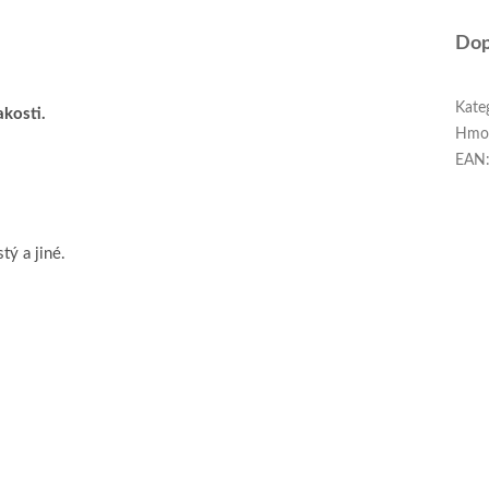
Dop
Kate
akosti.
Hmo
EAN
tý a jiné.