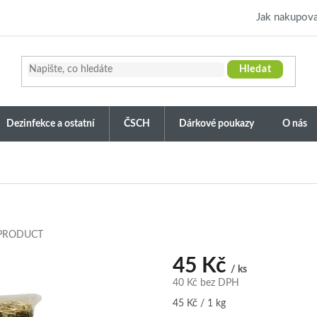
Jak nakupova
Hledat
Dezinfekce a ostatní
ČSCH
Dárkové poukazy
O nás
 PRODUCT
45 Kč
/ ks
40 Kč bez DPH
Měrná
45 Kč / 1 kg
cena: