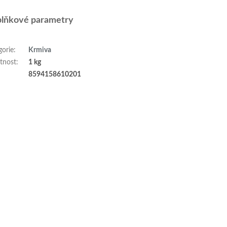
lňkové parametry
gorie
:
Krmiva
tnost
:
1 kg
:
8594158610201