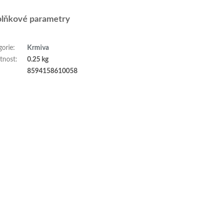
lňkové parametry
gorie
:
Krmiva
tnost
:
0.25 kg
:
8594158610058