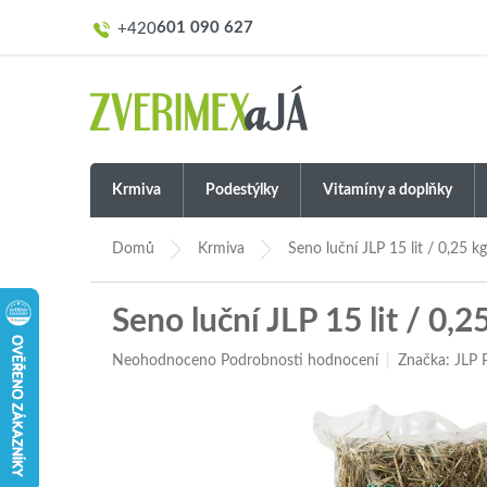
Přejít
601 090 627
na
obsah
Krmiva
Podestýlky
Vitamíny a doplňky
Domů
Krmiva
Seno luční JLP 15 lit / 0,25 kg
Seno luční JLP 15 lit / 0,2
Průměrné
Neohodnoceno
Podrobnosti hodnocení
Značka:
JLP
hodnocení
produktu
je
0,0
z
5