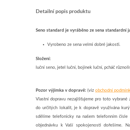
Detailní popis produktu
Seno standard je vyráběno ze sena standardní j
Vyrobeno ze sena velmi dobré jakosti.
Složení:
luční seno, jetel luční, bojínek luční, pcháč různolis
Pozor výjimka v dopravě:
(viz
obchodní podmín
Vlastní dopravu nezajišťujeme pro toto vybran
do určitých lokalit, je k dopravě využívána kur
sdělíme telefonicky na našem telefonním čísl
objednávku k Vaší spokojenosti dořešíme. Na