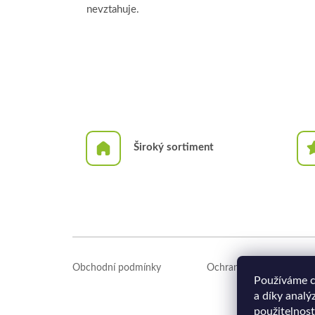
nevztahuje.
Široký sortiment
Z
á
Obchodní podmínky
Ochrana osobních údajů
p
Používáme c
a
a díky analý
t
použitelnost