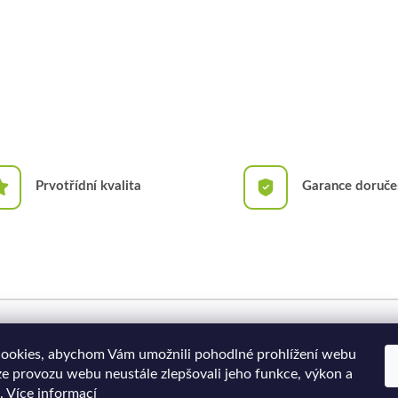
Prvotřídní kvalita
Garance doruče
Doprava a platba
Moje objednávka
ookies, abychom Vám umožnili pohodlné prohlížení webu
ze provozu webu neustále zlepšovali jeho funkce, výkon a
.
Více informací