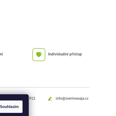
ní
Individuální přístup
+420
469 660 912
info@zverimexaja.cz
Souhlasím