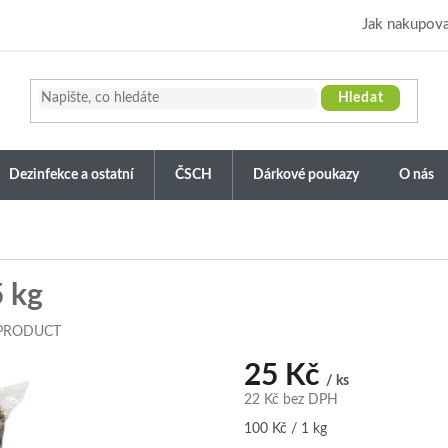
Jak nakupova
Hledat
Dezinfekce a ostatní
ČSCH
Dárkové poukazy
O nás
5 kg
 PRODUCT
25 Kč
/ ks
22 Kč bez DPH
Měrná
100 Kč / 1 kg
cena: