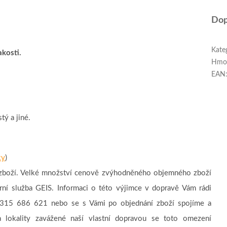
Dop
Kate
akosti.
Hmo
EAN
tý a jiné.
ky
)
é zboží. Velké množství cenově zvýhodněného objemného zboží
ýrní služba GEIS. Informaci o této výjimce v dopravě Vám rádi
e 315 686 621 nebo se s Vámi po objednání zboží spojíme a
 lokality zavážené naší vlastní dopravou se toto omezení