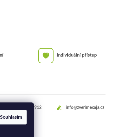
ní
Individuální přístup
+420
469 660 912
info@zverimexaja.cz
Souhlasím