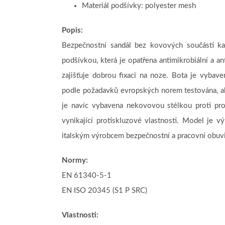
Materiál podšívky: polyester mesh
Popis:
Bezpečnostní sandál bez kovových součásti k
podšívkou, která je opatřena antimikrobiální a a
zajišťuje dobrou fixaci na noze. Bota je vybav
podle požadavků evropských norem testována, a
je navíc vybavena nekovovou stélkou proti pr
vynikající protiskluzové vlastnosti. Model je 
italským výrobcem bezpečnostní a pracovní obuvi 
Normy:
EN 61340-5-1
EN ISO 20345 (S1 P SRC)
Vlastnosti: