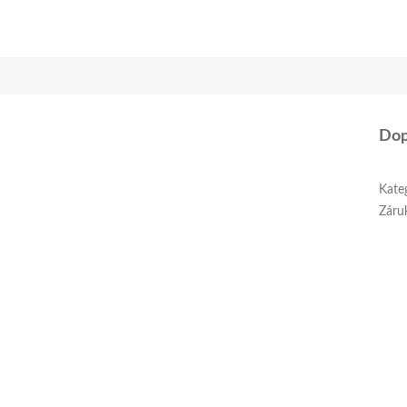
Dop
Kate
Záru