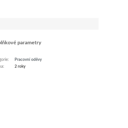
lňkové parametry
gorie
:
Pracovní oděvy
ka
:
2 roky