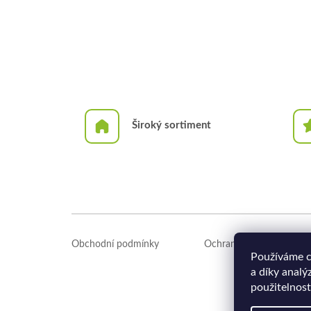
Široký sortiment
Z
á
Obchodní podmínky
Ochrana osobních údajů
p
Používáme c
a
a díky analý
t
použitelnost
í