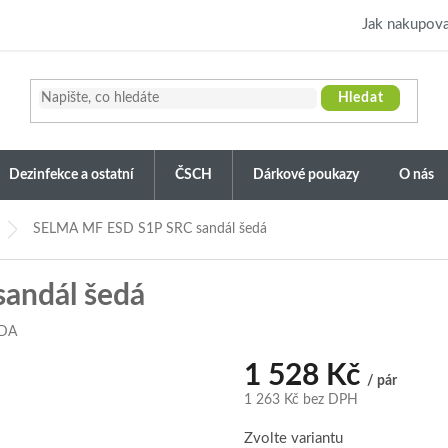
Jak nakupova
Hledat
Dezinfekce a ostatní
ČSCH
Dárkové poukazy
O nás
SELMA MF ESD S1P SRC sandál šedá
andál šedá
DA
1 528 Kč
/ pár
1 263 Kč bez DPH
Měrná
Zvolte variantu
cena: