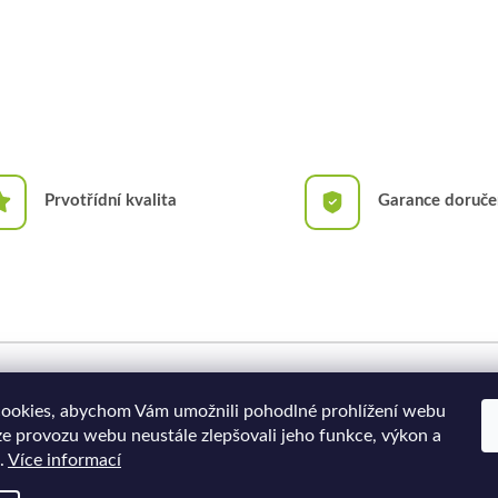
Prvotřídní kvalita
Garance doruče
Doprava a platba
Moje objednávka
ookies, abychom Vám umožnili pohodlné prohlížení webu
ze provozu webu neustále zlepšovali jeho funkce, výkon a
.
Více informací