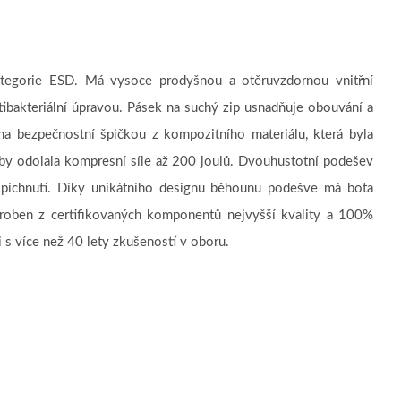
ategorie ESD. Má vysoce prodyšnou a otěruvzdornou vnitřní
ntibakteriální úpravou. Pásek na suchý zip usnadňuje obouvání a
ena bezpečnostní špičkou z kompozitního materiálu, která byla
by odolala kompresní síle až 200 joulů. Dvouhustotní podešev
opíchnutí. Díky unikátního designu běhounu podešve má bota
výroben z certifikovaných komponentů nejvyšší kvality a 100%
s více než 40 lety zkušeností v oboru.