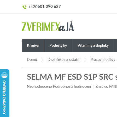
Přejít
601 090 627
na
obsah
Krmiva
Podestýlky
Vitamíny a doplňky
Domů
Dezinfekce a ostatní
Pracovní oděvy
SELMA MF ESD S1P SRC s
Průměrné
Neohodnoceno
Podrobnosti hodnocení
Značka:
PAN
hodnocení
produktu
je
0,0
z
5