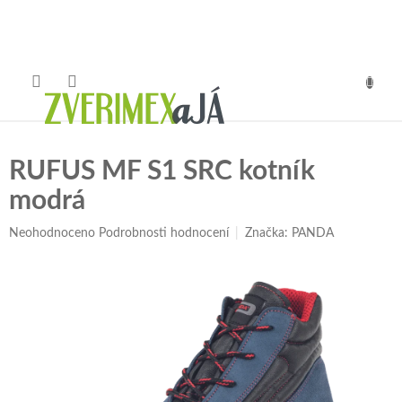
Přejít
na
obsah
NÁKUP
KOŠÍK
RUFUS MF S1 SRC kotník
modrá
Průměrné
Neohodnoceno
Podrobnosti hodnocení
Značka:
PANDA
hodnocení
produktu
je
0,0
z
5
hvězdiček.