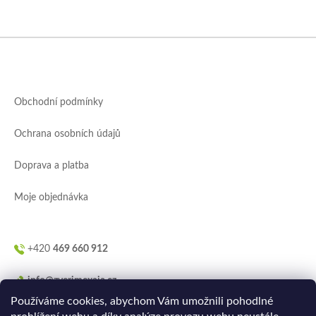
Z
á
p
a
Obchodní podmínky
t
í
Ochrana osobních údajů
Doprava a platba
Moje objednávka
+420
469 660 912
info@zverimexaja.cz
Používáme cookies, abychom Vám umožnili pohodlné