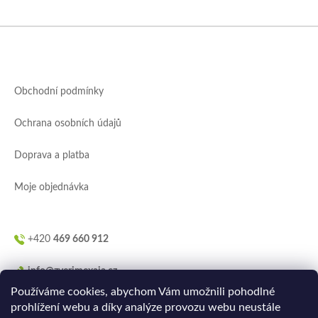
Z
á
p
a
Obchodní podmínky
t
í
Ochrana osobních údajů
Doprava a platba
Moje objednávka
+420
469 660 912
info@zverimexaja.cz
Používáme cookies, abychom Vám umožnili pohodlné
prohlížení webu a díky analýze provozu webu neustále