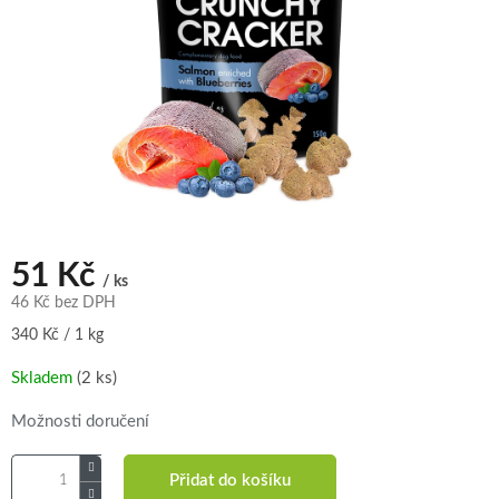
51 Kč
/ ks
46 Kč bez DPH
Měrná
340 Kč / 1 kg
cena:
Skladem
(2 ks)
Možnosti doručení
Přidat do košíku