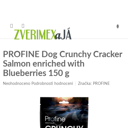
Přejít
na
obsah
NÁKUP
KOŠÍK
PROFINE Dog Crunchy Cracker
Salmon enriched with
Blueberries 150 g
Průměrné
Neohodnoceno
Podrobnosti hodnocení
Značka:
PROFINE
hodnocení
produktu
je
0,0
z
5
hvězdiček.