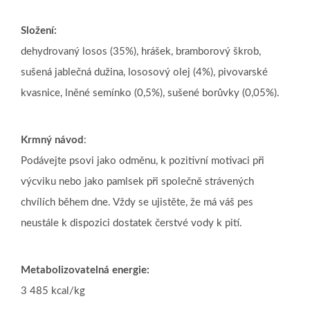
Složení:
dehydrovaný losos (35%), hrášek, bramborový škrob,
sušená jablečná dužina, lososový olej (4%), pivovarské
kvasnice, lněné semínko (0,5%), sušené borůvky (0,05%).
Krmný návod
:
Podávejte psovi jako odměnu, k pozitivní motivaci při
výcviku nebo jako pamlsek při společně strávených
chvílích během dne. Vždy se ujistěte, že má váš pes
neustále k dispozici dostatek čerstvé vody k pití.
Metabolizovatelná energie:
3 485 kcal/kg