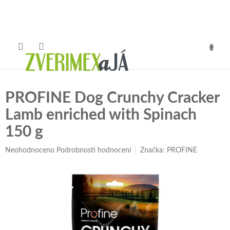
Přejít
na
obsah
NÁKUP
KOŠÍK
PROFINE Dog Crunchy Cracker
Lamb enriched with Spinach
150 g
Průměrné
Neohodnoceno
Podrobnosti hodnocení
Značka:
PROFINE
hodnocení
produktu
je
0,0
z
5
hvězdiček.