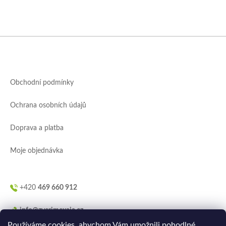
Z
á
p
a
Obchodní podmínky
t
í
Ochrana osobních údajů
Doprava a platba
Moje objednávka
+420
469 660 912
info@zverimexaja.cz
Používáme cookies, abychom Vám umožnili pohodlné