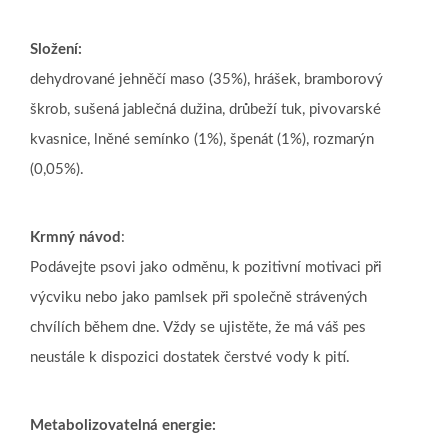
Složení:
dehydrované jehněčí maso (35%), hrášek, bramborový
škrob, sušená jablečná dužina, drůbeží tuk, pivovarské
kvasnice, lněné semínko (1%), špenát (1%), rozmarýn
(0,05%).
Krmný návod
:
Podávejte psovi jako odměnu, k pozitivní motivaci při
výcviku nebo jako pamlsek při společně strávených
chvílích během dne. Vždy se ujistěte, že má váš pes
neustále k dispozici dostatek čerstvé vody k pití.
Metabolizovatelná energie: