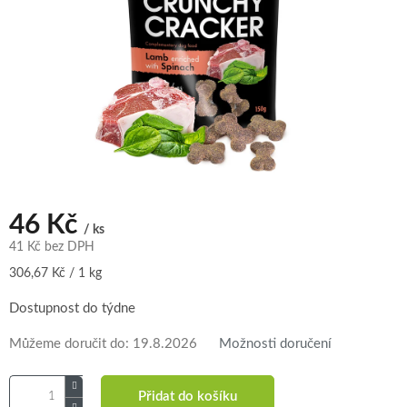
46 Kč
/ ks
41 Kč bez DPH
Měrná
306,67 Kč / 1 kg
cena:
Dostupnost do týdne
Můžeme doručit do:
19.8.2026
Možnosti doručení
Přidat do košíku