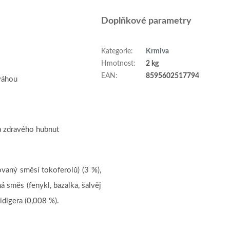
Doplňkové parametry
Kategorie
:
Krmiva
Hmotnost
:
2 kg
EAN
:
8595602517794
váhou
a zdravého hubnut
ovaný směsí tokoferolů) (3 %),
á směs (fenykl, bazalka, šalvěj
idigera (0,008 %).