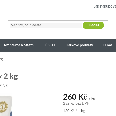
Jak nakupova
Hledat
Dezinfekce a ostatní
ČSCH
Dárkové poukazy
O nás
kg
 2 kg
FINE
260 Kč
/ ks
232 Kč bez DPH
Měrná
130 Kč / 1 kg
cena: