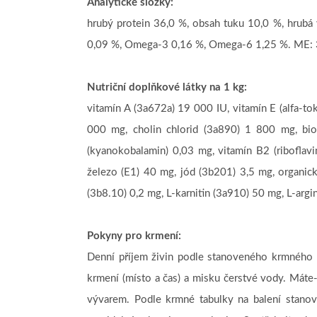
Analytické složky:
hrubý protein 36,0 %, obsah tuku 10,0 %, hrubá 
0,09 %, Omega-3 0,16 %, Omega-6 1,25 %. ME: 
Nutriční doplňkové látky na 1 kg:
vitamín A (3a672a) 19 000 IU, vitamín E (alfa-t
000 mg, cholin chlorid (3a890) 1 800 mg, bio
(kyanokobalamin) 0,03 mg, vitamín B2 (riboflav
železo (E1) 40 mg, jód (3b201) 3,5 mg, organic
(3b8.10) 0,2 mg, L-karnitin (3a910) 50 mg, L-argi
Pokyny pro krmení:
Denní příjem živin podle stanoveného krmného r
krmení (místo a čas) a misku čerstvé vody. Máte
vývarem. Podle krmné tabulky na balení stano