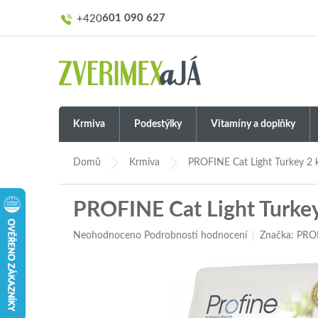
Přejít
601 090 627
na
obsah
Krmiva
Podestýlky
Vitamíny a doplňky
Domů
Krmiva
PROFINE Cat Light Turkey 2 
PROFINE Cat Light Turkey
Průměrné
Neohodnoceno
Podrobnosti hodnocení
Značka:
PRO
hodnocení
produktu
je
0,0
z
5