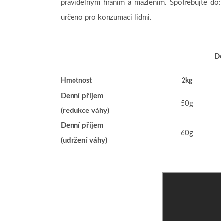
pravidelným hraním a mazlením. Spotřebujte do:
určeno pro konzumaci lidmi.
D
Hmotnost
2kg
Denní příjem
50g
(redukce váhy)
Denní příjem
60g
(udržení váhy)