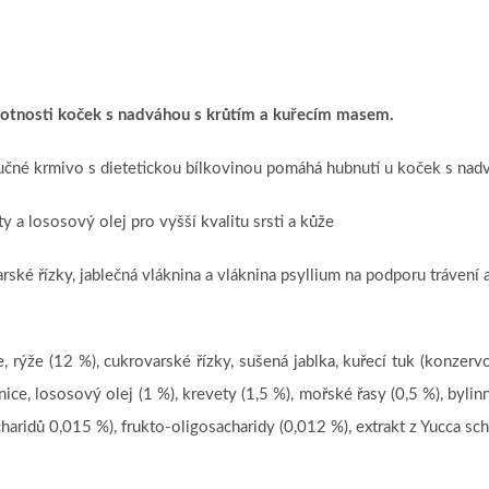
otnosti koček s nadváhou s krůtím a kuřecím masem.
 krmivo s dietetickou bílkovinou pomáhá hubnutí u koček s nad
ososový olej pro vyšší kvalitu srsti a kůže
ízky, jablečná vláknina a vláknina psyllium na podporu trávení 
, rýže (12 %), cukrovarské řízky, sušená jablka, kuřecí tuk (konzerv
ice, lososový olej (1 %), krevety (1,5 %), mořské řasy (0,5 %), bylinn
ridů 0,015 %), frukto-oligosacharidy (0,012 %), extrakt z Yucca sch