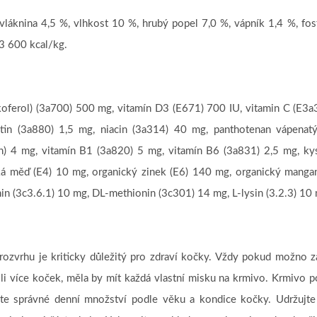
vláknina 4,5 %, vlhkost 10 %, hrubý popel 7,0 %, vápník 1,4 %, fos
3 600 kcal/kg.
okoferol) (3a700) 500 mg, vitamín D3 (E671) 700 IU, vitamin C (E3a
tin (3a880) 1,5 mg, niacin (3a314) 40 mg, panthotenan vápenat
in) 4 mg, vitamín B1 (3a820) 5 mg, vitamín B6 (3a831) 2,5 mg, kys
ká měď (E4) 10 mg, organický zinek (E6) 140 mg, organický manga
nin (3c3.6.1) 10 mg, DL-methionin (3c301) 14 mg, L-lysin (3.2.3) 10
ozvrhu je kriticky důležitý pro zdraví kočky. Vždy pokud možno za
-li více koček, měla by mít každá vlastní misku na krmivo. Krmivo 
vte správné denní množství podle věku a kondice kočky. Udržuj