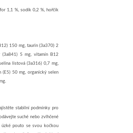
for 1,1 %, sodík 0,2 %, hořčík
312) 150 mg, taurin (3a370) 2
ý (3a841) 5 mg, vitamín B12
elina listová (3a316) 0,7 mg,
n (E5) 50 mg, organický selen
 mg.
jistěte stabilní podmínky pro
podávejte suché nebo zvlhčené
te úzké pouto se svou kočkou