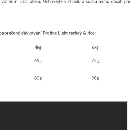
 viz horní část obalu. Uchovejte v chladu a suchu mimo dosah př
oporučené dávkování Profine Light turkey &
rice:
4kg
6kg
65g
75g
80g
90g