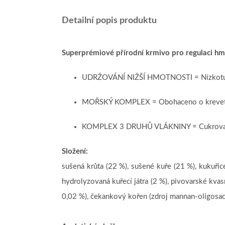
Detailní popis produktu
Superprémiové přírodní krmivo pro regulaci hm
UDRŽOVÁNÍ NIŽŠÍ HMOTNOSTI = Nízkotučné
MOŘSKÝ KOMPLEX = Obohaceno o krevety a l
KOMPLEX 3 DRUHŮ VLÁKNINY = Cukrovarské ř
Složení:
sušená krůta (22 %), sušené kuře (21 %), kukuřice
hydrolyzovaná kuřecí játra (2 %), pivovarské kvasn
0,02 %), čekankový kořen (zdroj mannan-oligosacha