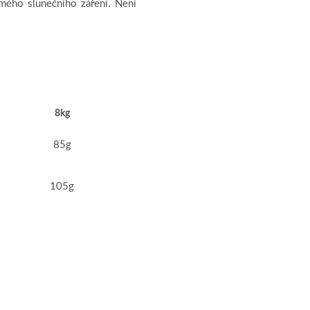
ímého slunečního záření. Není
8kg
85g
105g