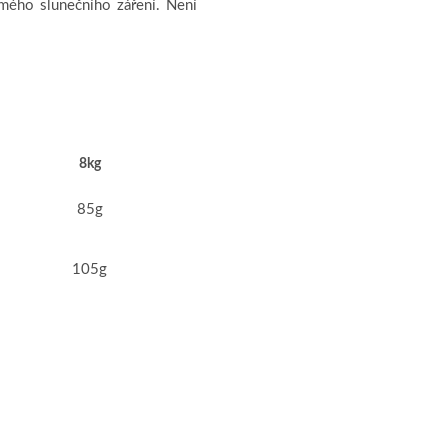
ímého slunečního záření. Není
8kg
85g
105g