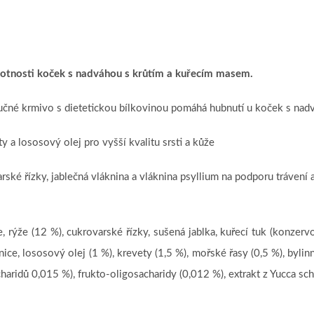
otnosti koček s nadváhou s krůtím a kuřecím masem.
 krmivo s dietetickou bílkovinou pomáhá hubnutí u koček s nad
ososový olej pro vyšší kvalitu srsti a kůže
ízky, jablečná vláknina a vláknina psyllium na podporu trávení 
, rýže (12 %), cukrovarské řízky, sušená jablka, kuřecí tuk (konzerv
ice, lososový olej (1 %), krevety (1,5 %), mořské řasy (0,5 %), bylinn
ridů 0,015 %), frukto-oligosacharidy (0,012 %), extrakt z Yucca sch