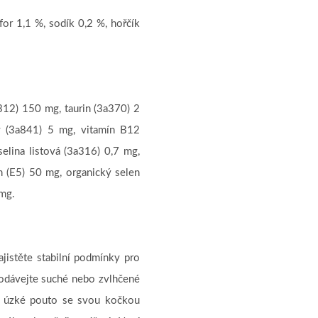
for 1,1 %, sodík 0,2 %, hořčík
312) 150 mg, taurin (3a370) 2
ý (3a841) 5 mg, vitamín B12
elina listová (3a316) 0,7 mg,
n (E5) 50 mg, organický selen
 mg.
jistěte stabilní podmínky pro
podávejte suché nebo zvlhčené
te úzké pouto se svou kočkou