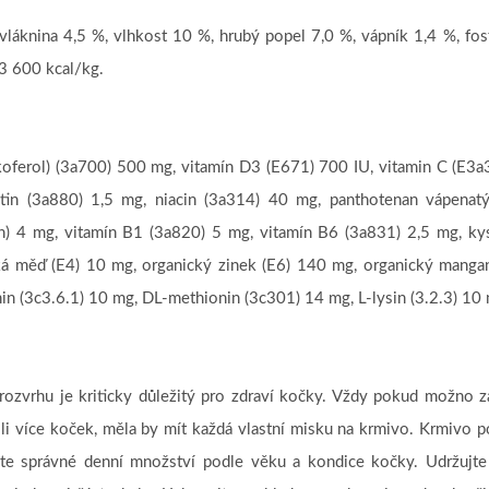
vláknina 4,5 %, vlhkost 10 %, hrubý popel 7,0 %, vápník 1,4 %, fos
3 600 kcal/kg.
okoferol) (3a700) 500 mg, vitamín D3 (E671) 700 IU, vitamin C (E3a
tin (3a880) 1,5 mg, niacin (3a314) 40 mg, panthotenan vápenat
in) 4 mg, vitamín B1 (3a820) 5 mg, vitamín B6 (3a831) 2,5 mg, kys
ká měď (E4) 10 mg, organický zinek (E6) 140 mg, organický manga
nin (3c3.6.1) 10 mg, DL-methionin (3c301) 14 mg, L-lysin (3.2.3) 10
ozvrhu je kriticky důležitý pro zdraví kočky. Vždy pokud možno za
-li více koček, měla by mít každá vlastní misku na krmivo. Krmivo 
vte správné denní množství podle věku a kondice kočky. Udržuj