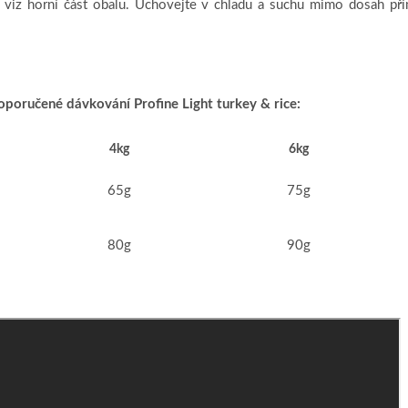
 viz horní část obalu. Uchovejte v chladu a suchu mimo dosah př
oporučené dávkování Profine Light turkey &
rice:
4kg
6kg
65g
75g
80g
90g