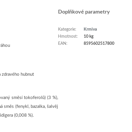
Doplňkové parametry
Kategorie
:
Krmiva
Hmotnost
:
10 kg
EAN
:
8595602517800
váhou
a zdravého hubnut
ovaný směsí tokoferolů) (3 %),
á směs (fenykl, bazalka, šalvěj
idigera (0,008 %).