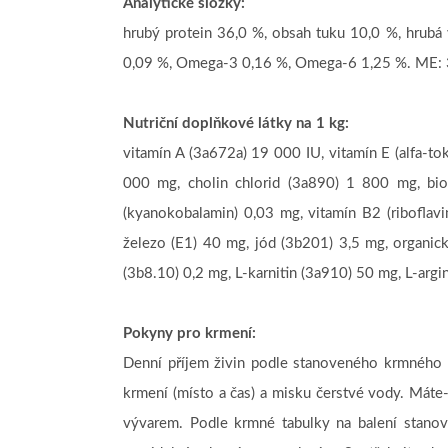
Analytické složky:
hrubý protein 36,0 %, obsah tuku 10,0 %, hrubá 
0,09 %, Omega-3 0,16 %, Omega-6 1,25 %. ME: 
Nutriční doplňkové látky na 1 kg:
vitamín A (3a672a) 19 000 IU, vitamín E (alfa-t
000 mg, cholin chlorid (3a890) 1 800 mg, bio
(kyanokobalamin) 0,03 mg, vitamín B2 (riboflav
železo (E1) 40 mg, jód (3b201) 3,5 mg, organic
(3b8.10) 0,2 mg, L-karnitin (3a910) 50 mg, L-argi
Pokyny pro krmení:
Denní příjem živin podle stanoveného krmného r
krmení (místo a čas) a misku čerstvé vody. Máte
vývarem. Podle krmné tabulky na balení stano