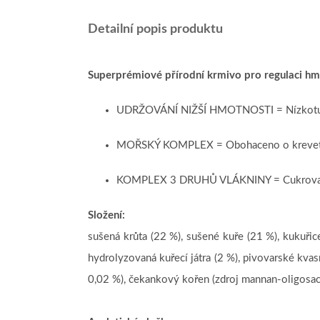
Detailní popis produktu
Superprémiové přírodní krmivo pro regulaci hm
UDRŽOVÁNÍ NIŽŠÍ HMOTNOSTI = Nízkotučné
MOŘSKÝ KOMPLEX = Obohaceno o krevety a l
KOMPLEX 3 DRUHŮ VLÁKNINY = Cukrovarské ř
Složení:
sušená krůta (22 %), sušené kuře (21 %), kukuřice
hydrolyzovaná kuřecí játra (2 %), pivovarské kvasn
0,02 %), čekankový kořen (zdroj mannan-oligosacha