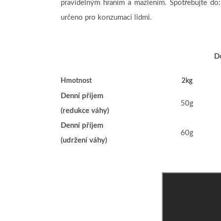
pravidelným hraním a mazlením. Spotřebujte do:
určeno pro konzumaci lidmi.
D
Hmotnost
2kg
Denní příjem
50g
(redukce váhy)
Denní příjem
60g
(udržení váhy)