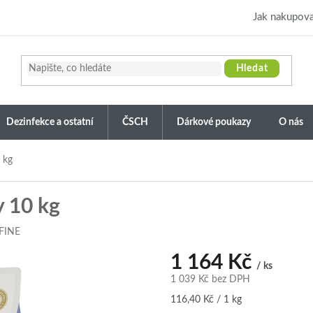
Jak nakupova
Hledat
Dezinfekce a ostatní
ČSCH
Dárkové poukazy
O nás
 kg
 10 kg
FINE
1 164 Kč
/ ks
1 039 Kč bez DPH
Měrná
116,40 Kč / 1 kg
cena: