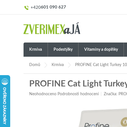
Přejít
601 090 627
na
obsah
Krmiva
Podestýlky
Vitamíny a doplňky
Domů
Krmiva
PROFINE Cat Light Turkey 10
PROFINE Cat Light Turkey
Průměrné
Neohodnoceno
Podrobnosti hodnocení
Značka:
PRO
hodnocení
produktu
je
0,0
z
5