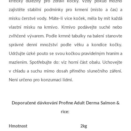
kriticky důležitý pro zdraví kočky. Vždy pokud možno
zajistěte stabilní podmínky pro krmení (místo a čas) a
misku čerstvé vody. Máte-li více koček, měla by mít každá
vlastní misku na krmivo. Krmivo podávejte suché nebo
zvlhčené vývarem. Podle krmné tabulky na balení stanovte
správné denní množství podle věku a kondice kočky.
Udržujte úzké pouto se svou kočkou pravidelným hraním a
mazlením. Spotřebujte do: viz horní část obalu. Uchovejte
v chladu a suchu mimo dosah přímého slunečního záření.
Není určeno pro konzumaci lidmi.
Doporučené dávkování Profine Adult Derma Salmon &
rice:
Hmotnost
2kg