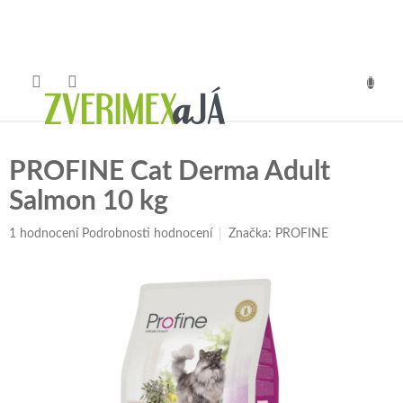
Přejít
na
obsah
NÁKUP
KOŠÍK
PROFINE Cat Derma Adult
Salmon 10 kg
Průměrné
1 hodnocení
Podrobnosti hodnocení
Značka:
PROFINE
hodnocení
produktu
je
4,0
z
5
hvězdiček.