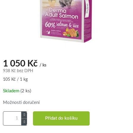
1 050 Kč
/ ks
938 Kč bez DPH
Měrná
105 Kč / 1 kg
cena:
Skladem
(2 ks)
Možnosti doručení
Přidat do košíku