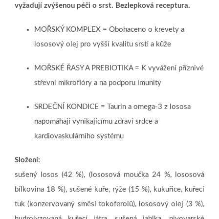
vyžadují zvýšenou péči o srst. Bezlepková receptura.
MOŘSKÝ KOMPLEX = Obohaceno o krevety a
lososový olej pro vyšší kvalitu srsti a kůže
MOŘSKÉ ŘASY A PREBIOTIKA = K vyvážení příznivé
střevní mikroflóry a na podporu imunity
SRDEČNÍ KONDICE = Taurin a omega-3 z lososa
napomáhají vynikajícímu zdraví srdce a
kardiovaskulárního systému
Složení:
sušený losos (42 %), (lososová moučka 24 %, lososová
bílkovina 18 %), sušené kuře, rýže (15 %), kukuřice, kuřecí
tuk (konzervovaný směsí tokoferolů), lososový olej (3 %),
hydrolyzovaná kuřecí játra, sušená jablka, pivovarské