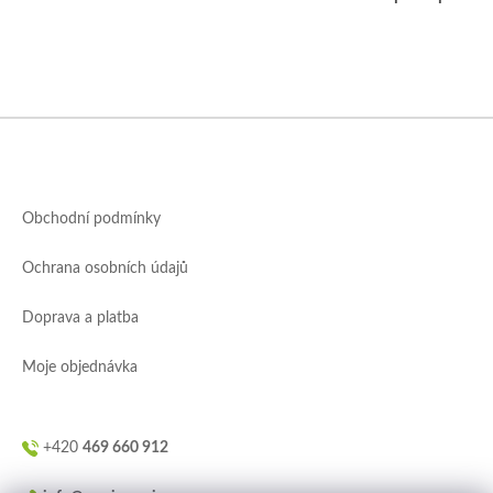
Z
á
p
a
Obchodní podmínky
t
í
Ochrana osobních údajů
Doprava a platba
Moje objednávka
+420
469 660 912