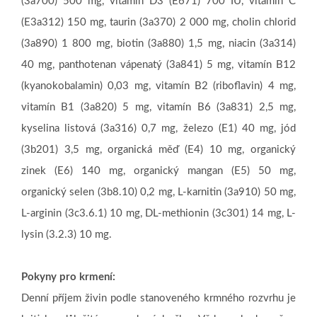
(3a700) 500 mg, vitamín D3 (E671) 700 IU, vitamin C
(E3a312) 150 mg, taurin (3a370) 2 000 mg, cholin chlorid
(3a890) 1 800 mg, biotin (3a880) 1,5 mg, niacin (3a314)
40 mg, panthotenan vápenatý (3a841) 5 mg, vitamín B12
(kyanokobalamin) 0,03 mg, vitamín B2 (riboflavin) 4 mg,
vitamín B1 (3a820) 5 mg, vitamín B6 (3a831) 2,5 mg,
kyselina listová (3a316) 0,7 mg, železo (E1) 40 mg, jód
(3b201) 3,5 mg, organická měď (E4) 10 mg, organický
zinek (E6) 140 mg, organický mangan (E5) 50 mg,
organický selen (3b8.10) 0,2 mg, L-karnitin (3a910) 50 mg,
L-arginin (3c3.6.1) 10 mg, DL-methionin (3c301) 14 mg, L-
lysin (3.2.3) 10 mg.
Pokyny pro krmení:
Denní příjem živin podle stanoveného krmného rozvrhu je