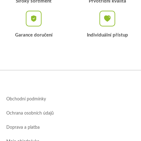
Široký sortiment
Prvotřídní kvalita
Garance doručení
Individuální přístup
Z
á
p
a
Obchodní podmínky
t
í
Ochrana osobních údajů
Doprava a platba