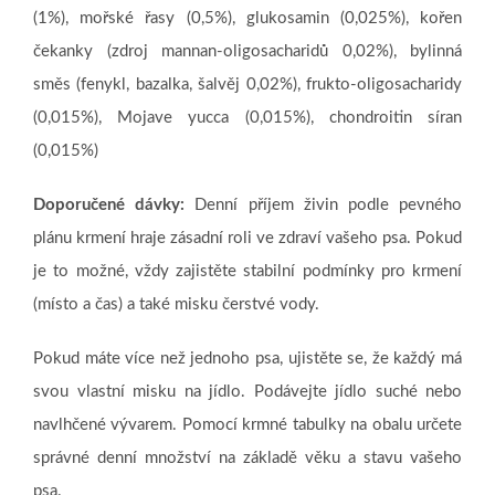
(1%), mořské řasy (0,5%), glukosamin (0,025%), kořen
čekanky (zdroj mannan-oligosacharidů 0,02%), bylinná
směs (fenykl, bazalka, šalvěj 0,02%), frukto-oligosacharidy
(0,015%), Mojave yucca (0,015%), chondroitin síran
(0,015%)
Doporučené dávky:
Denní příjem živin podle pevného
plánu krmení hraje zásadní roli ve zdraví vašeho psa. Pokud
je to možné, vždy zajistěte stabilní podmínky pro krmení
(místo a čas) a také misku čerstvé vody.
Pokud máte více než jednoho psa, ujistěte se, že každý má
svou vlastní misku na jídlo. Podávejte jídlo suché nebo
navlhčené vývarem. Pomocí krmné tabulky na obalu určete
správné denní množství na základě věku a stavu vašeho
psa.