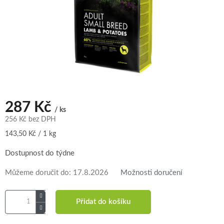
287 Kč
/ ks
256 Kč bez DPH
Měrná
143,50 Kč / 1 kg
cena:
Dostupnost do týdne
Můžeme doručit do:
17.8.2026
Možnosti doručení
Přidat do košíku