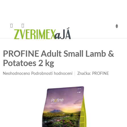
Přejít
na
obsah
NÁKUP
KOŠÍK
PROFINE Adult Small Lamb &
Potatoes 2 kg
Průměrné
Neohodnoceno
Podrobnosti hodnocení
Značka:
PROFINE
hodnocení
produktu
je
0,0
z
5
hvězdiček.