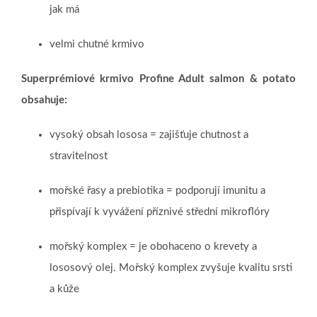
jak má
velmi chutné krmivo
Superprémiové krmivo Profine Adult salmon & potato
obsahuje:
vysoký obsah lososa = zajišťuje chutnost a
stravitelnost
mořské řasy a prebiotika = podporují imunitu a
přispívají k vyvážení příznivé střední mikroflóry
mořský komplex = je obohaceno o krevety a
lososový olej. Mořský komplex zvyšuje kvalitu srsti
a kůže