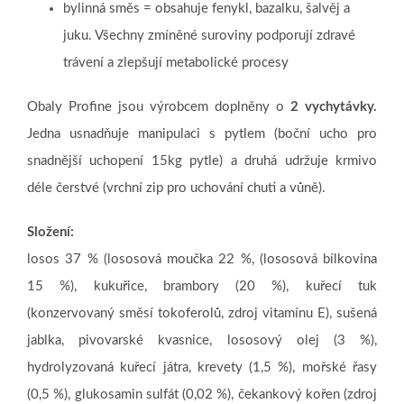
bylinná směs = obsahuje fenykl, bazalku, šalvěj a
juku. Všechny zmíněné suroviny podporují zdravé
trávení a zlepšují metabolické procesy
Obaly Profine jsou výrobcem doplněny o
2 vychytávky.
Jedna usnadňuje manipulaci s pytlem (boční ucho pro
snadnější uchopení 15kg pytle) a druhá udržuje krmivo
déle čerstvé (vrchní zip pro uchování chuti a vůně).
Složení:
losos 37 % (lososová moučka 22 %, (lososová bílkovina
15 %), kukuřice, brambory (20 %), kuřecí tuk
(konzervovaný směsí tokoferolů, zdroj vitamínu E), sušená
jablka, pivovarské kvasnice, lososový olej (3 %),
hydrolyzovaná kuřecí játra, krevety (1,5 %), mořské řasy
(0,5 %), glukosamin sulfát (0,02 %), čekankový kořen (zdroj