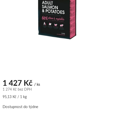
1 427 Kč
/ ks
1 274 Kč bez DPH
Měrná
95,13 Kč / 1 kg
cena:
Dostupnost do týdne