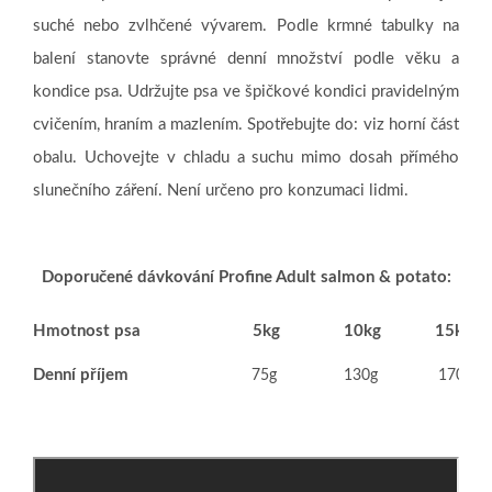
suché nebo zvlhčené vývarem. Podle krmné tabulky na
balení stanovte správné denní množství podle věku a
kondice psa. Udržujte psa ve špičkové kondici pravidelným
cvičením, hraním a mazlením. Spotřebujte do: viz horní část
obalu. Uchovejte v chladu a suchu mimo dosah přímého
slunečního záření. Není určeno pro konzumaci lidmi.
Doporučené dávkování Profine Adult salmon & potato:
Hmotnost psa
5kg
10kg
15kg
Denní příjem
75g
130g
170g