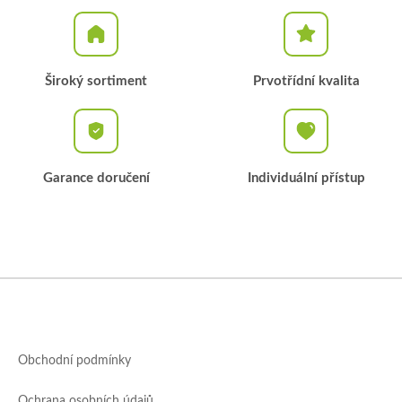
Široký sortiment
Prvotřídní kvalita
Garance doručení
Individuální přístup
Z
á
p
a
Obchodní podmínky
t
í
Ochrana osobních údajů