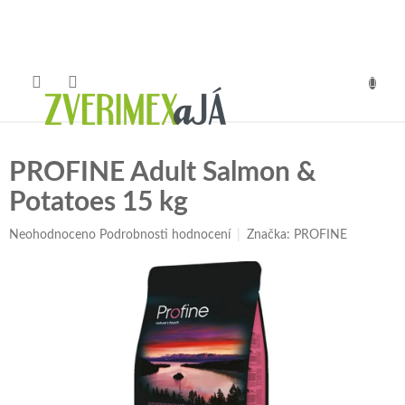
Přejít
na
obsah
NÁKUP
KOŠÍK
PROFINE Adult Salmon &
Potatoes 15 kg
Průměrné
Neohodnoceno
Podrobnosti hodnocení
Značka:
PROFINE
hodnocení
produktu
je
0,0
z
5
hvězdiček.