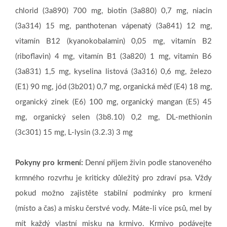
chlorid (3a890) 700 mg, biotin (3a880) 0,7 mg, niacin
(3a314) 15 mg, panthotenan vápenatý (3a841) 12 mg,
vitamín B12 (kyanokobalamin) 0,05 mg, vitamín B2
(riboflavin) 4 mg, vitamín B1 (3a820) 1 mg, vitamín B6
(3a831) 1,5 mg, kyselina listová (3a316) 0,6 mg, železo
(E1) 90 mg, jód (3b201) 0,7 mg, organická měď (E4) 18 mg,
organický zinek (E6) 100 mg, organický mangan (E5) 45
mg, organický selen (3b8.10) 0,2 mg, DL-methionin
(3c301) 15 mg, L-lysin (3.2.3) 3 mg
Pokyny pro krmení:
Denní příjem živin podle stanoveného
krmného rozvrhu je kriticky důležitý pro zdraví psa. Vždy
pokud možno zajistěte stabilní podmínky pro krmení
(místo a čas) a misku čerstvé vody. Máte-li více psů, mel by
mít každý vlastní misku na krmivo. Krmivo podávejte