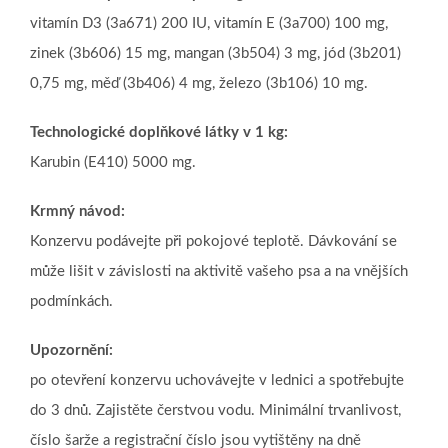
vitamín D3 (3a671) 200 IU, vitamín E (3a700) 100 mg,
zinek (3b606) 15 mg, mangan (3b504) 3 mg, jód (3b201)
0,75 mg, měď (3b406) 4 mg, železo (3b106) 10 mg.
Technologické doplňkové látky v 1 kg:
Karubin (E410) 5000 mg.
Krmný návod:
Konzervu podávejte při pokojové teplotě. Dávkování se
může lišit v závislosti na aktivitě vašeho psa a na vnějších
podmínkách.
Upozornění:
po otevření konzervu uchovávejte v lednici a spotřebujte
do 3 dnů. Zajistěte čerstvou vodu. Minimální trvanlivost,
číslo šarže a registrační číslo jsou vytištěny na dně