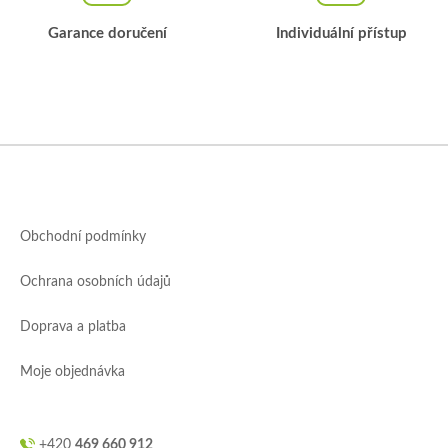
Garance doručení
Individuální přístup
Z
á
p
a
Obchodní podmínky
t
í
Ochrana osobních údajů
Doprava a platba
Moje objednávka
+420
469 660 912