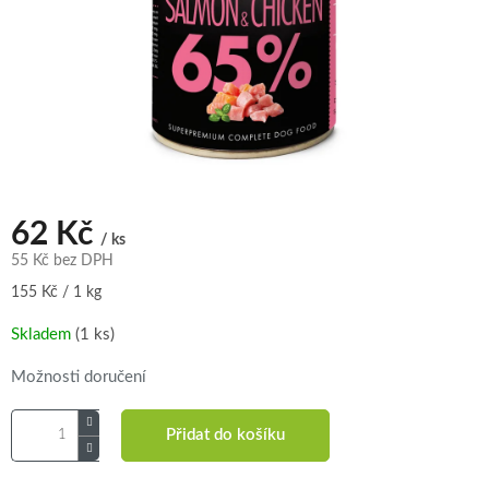
62 Kč
/ ks
55 Kč bez DPH
Měrná
155 Kč / 1 kg
cena:
Skladem
(1 ks)
Možnosti doručení
Přidat do košíku