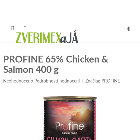
Přejít
na
obsah
NÁKUP
KOŠÍK
PROFINE 65% Chicken &
Salmon 400 g
Průměrné
Neohodnoceno
Podrobnosti hodnocení
Značka:
PROFINE
hodnocení
produktu
je
0,0
z
5
hvězdiček.