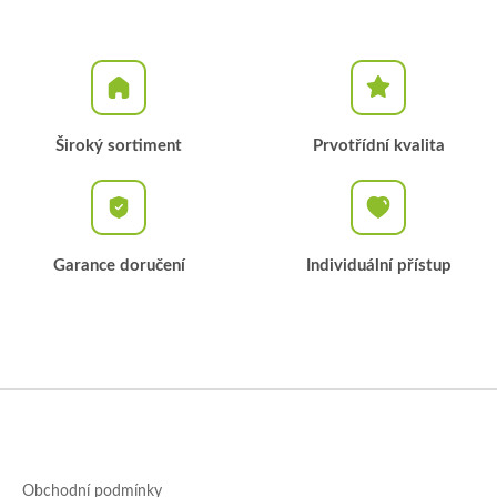
Široký sortiment
Prvotřídní kvalita
Garance doručení
Individuální přístup
Z
á
p
a
Obchodní podmínky