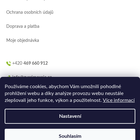
t
í
Ochrana osobních údajů
Doprava a platba
Moje objednávka
+420
469 660 912
info@zverimexaja.cz
Používáme cookies, abychom Vám umožnili pohodlné
prohlížení webu a díky analýze provozu webu neustále
zlepšovali jeho funkce, výkon a použitelnost.
Více informací
Nastavení
Vytvořilo
Ler.studio
na
Shoptetu
Souhlasím
Copyright 2026
ZVERIMEXaJÁ
. Všechna práva vyhrazena.