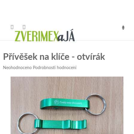
Přejít
na
obsah
NÁKUP
KOŠÍK
Přívěšek na klíče - otvírák
Průměrné
Neohodnoceno
Podrobnosti hodnocení
hodnocení
produktu
je
0,0
z
5
hvězdiček.