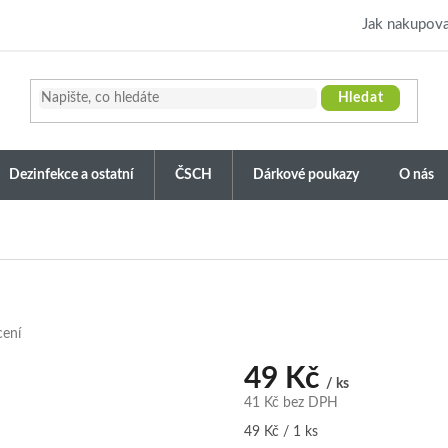
Jak nakupova
Hledat
Dezinfekce a ostatní
ČSCH
Dárkové poukazy
O nás
cení
49 Kč
/ ks
41 Kč bez DPH
Měrná
49 Kč / 1 ks