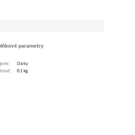
lňkové parametry
gorie
:
Dárky
tnost
:
0.1 kg