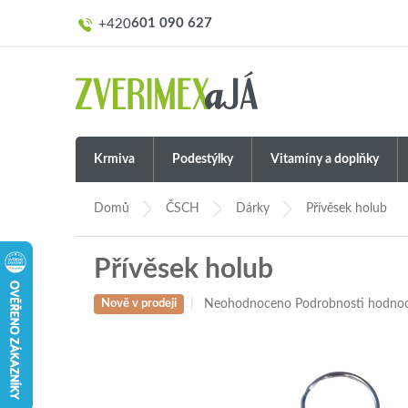
Přejít
601 090 627
na
obsah
Krmiva
Podestýlky
Vitamíny a doplňky
Domů
ČSCH
Dárky
Přívěsek holub
Přívěsek holub
Průměrné
Neohodnoceno
Podrobnosti hodno
Nově v prodeji
hodnocení
produktu
je
0,0
z
5