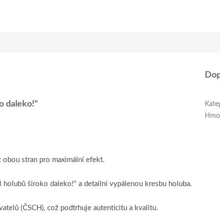
Dop
o daleko!"
Kate
Hmo
z obou stran pro maximální efekt.
 holubů široko daleko!" a detailní vypálenou kresbu holuba.
elů (ČSCH), což podtrhuje autenticitu a kvalitu.