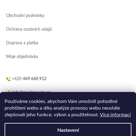
p
a
Obchodní podmínky
t
í
Ochrana osobních údajů
Doprava a platba
Moje objednávka
+420
469 660 912
info@zverimexaja.cz
Používáme cookies, abychom Vám umožnili pohodlné
prohlížení webu a díky analýze provozu webu neustále
zlepšovali jeho funkce, výkon a použitelnost.
Více informací
Nastavení
Vytvořilo
Ler.studio
na
Shoptetu