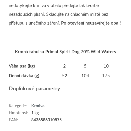
nedotýkejte krmiva v obalu předejte tak tvorbě
nežádoucích plísní.
Skladujte na chladném místě bez
přístupu slunečního záření.
Po otevření neuzavírejte obal!
Krmná tabulka Primal Spirit Dog 70% Wild Waters
Váha psa (kg)
2
5
10
15
Denní dávka (g)
52
104
175
237
Doplňkové parametry
Kategorie
:
Krmiva
Hmotnost
:
1 kg
EAN
:
8436586310875