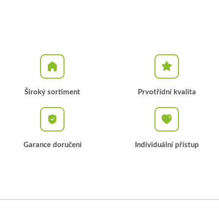
Široký sortiment
Prvotřídní kvalita
Garance doručení
Individuální přístup
Z
á