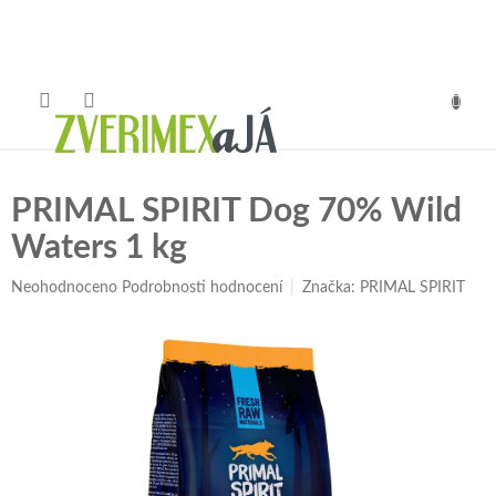
Přejít
na
obsah
NÁKUP
KOŠÍK
PRIMAL SPIRIT Dog 70% Wild
Waters 1 kg
Průměrné
Neohodnoceno
Podrobnosti hodnocení
Značka:
PRIMAL SPIRIT
hodnocení
produktu
je
0,0
z
5
hvězdiček.