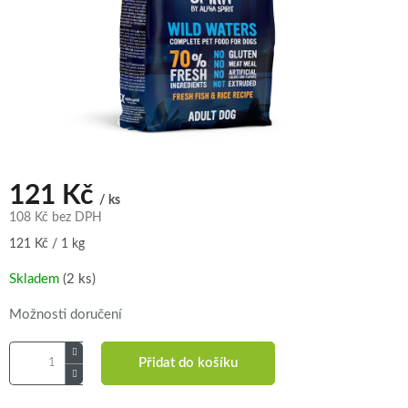
121 Kč
/ ks
108 Kč bez DPH
Měrná
121 Kč / 1 kg
cena:
Skladem
(2 ks)
Možnosti doručení
Přidat do košíku