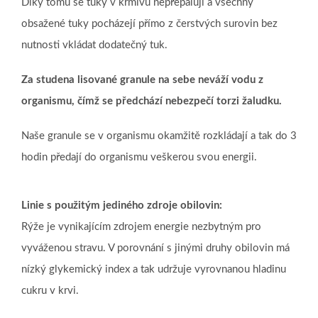
Díky tomu se tuky v krmivu nepřepalují a všechny
obsažené tuky pocházejí přímo z čerstvých surovin bez
nutnosti vkládat dodatečný tuk.
Za studena lisované granule na sebe neváží vodu z
organismu, čímž se předchází nebezpečí torzi žaludku.
Naše granule se v organismu okamžitě rozkládají a tak do 3
hodin předají do organismu veškerou svou energii.
Linie s použitým jediného zdroje obilovin:
Rýže je vynikajícím zdrojem energie nezbytným pro
vyváženou stravu. V porovnání s jinými druhy obilovin má
nízký glykemický index a tak udržuje vyrovnanou hladinu
cukru v krvi.