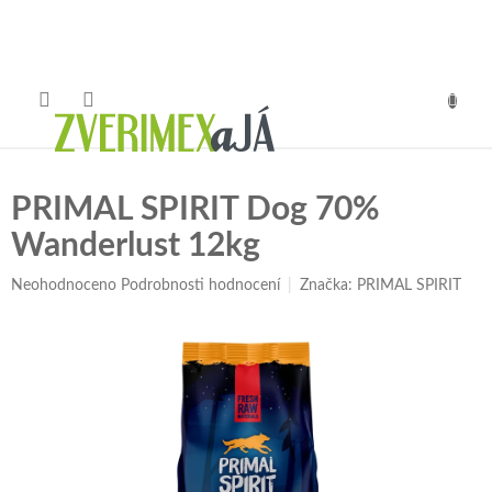
Přejít
na
obsah
NÁKUP
KOŠÍK
PRIMAL SPIRIT Dog 70%
Wanderlust 12kg
Průměrné
Neohodnoceno
Podrobnosti hodnocení
Značka:
PRIMAL SPIRIT
hodnocení
produktu
je
0,0
z
5
hvězdiček.