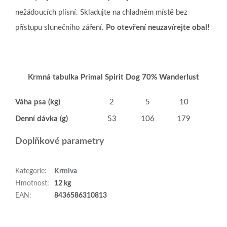
nežádoucích plísní.
Skladujte na chladném místě bez
přístupu slunečního záření.
Po otevření neuzavírejte obal!
Krmná tabulka Primal Spirit Dog 70% Wanderlust
Váha psa (kg)
2
5
10
15
Denní dávka (g)
53
106
179
242
Doplňkové parametry
Kategorie
:
Krmiva
Hmotnost
:
12 kg
EAN
:
8436586310813