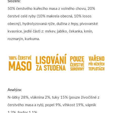
Složení:
50% čerstvého kuřecího masa z volného chovu, 20%
čerstvé celé ryby (10% makrela obecná, 10% losos
obecný), hydrolyzovaná rýže, dužina z řepy, pivovarské
kvasnice, jedlé části z: mrkev, jablko, čekanka, kmín,
rozmarýn, kurkuma.
Analýza:
N-látky 28%, vláknina 2%, tuky 15% (pouze živočišné z
čerstvého masa a ryb), popel 9%, vlhkost 19%, vápník
1,2%, fosfor 1,1%.