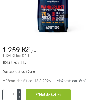
1 259 Kč
/ ks
1 124 Kč bez DPH
Měrná
104,92 Kč / 1 kg
cena:
Dostupnost do týdne
Můžeme doručit do:
18.8.2026
Možnosti doručení
Přidat do košíku