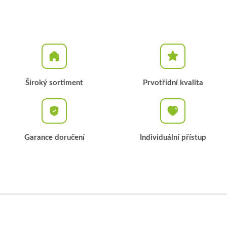
Široký sortiment
Prvotřídní kvalita
Garance doručení
Individuální přístup
Z
á
p