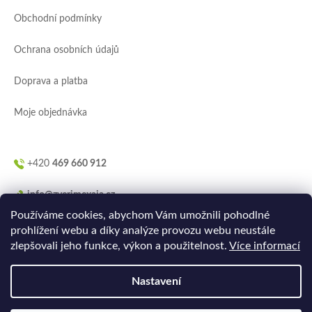
a
Obchodní podmínky
t
í
Ochrana osobních údajů
Doprava a platba
Moje objednávka
+420
469 660 912
info@zverimexaja.cz
Používáme cookies, abychom Vám umožnili pohodlné
prohlížení webu a díky analýze provozu webu neustále
zlepšovali jeho funkce, výkon a použitelnost.
Více informací
Nastavení
Vytvořilo
Ler.studio
na
Shoptetu