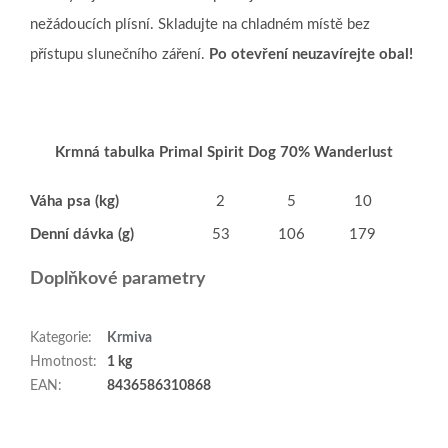
nežádoucích plísní.
Skladujte na chladném místě bez
přístupu slunečního záření.
Po otevření neuzavírejte obal!
Krmná tabulka Primal Spirit Dog 70% Wanderlust
Váha psa (kg)
2
5
10
15
Denní dávka (g)
53
106
179
242
Doplňkové parametry
Kategorie
:
Krmiva
Hmotnost
:
1 kg
EAN
:
8436586310868