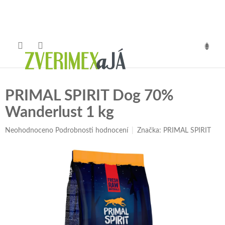
Přejít
na
obsah
NÁKUP
KOŠÍK
PRIMAL SPIRIT Dog 70%
Wanderlust 1 kg
Průměrné
Neohodnoceno
Podrobnosti hodnocení
Značka:
PRIMAL SPIRIT
hodnocení
produktu
je
0,0
z
5
hvězdiček.