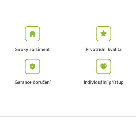
Široký sortiment
Prvotřídní kvalita
Garance doručení
Individuální přístup
Z
á
p