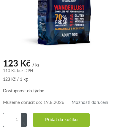
123 Kč
/ ks
110 Kč bez DPH
Měrná
123 Kč / 1 kg
cena:
Dostupnost do týdne
Můžeme doručit do:
19.8.2026
Možnosti doručení
Přidat do košíku