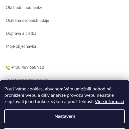
a
Obchodní podmínky
t
í
Ochrana osobních údajů
Doprava a platba
Moje objednávka
+420
469 660 912
info@zverimexaja.cz
Používáme cookies, abychom Vám umožnili pohodlné
prohlížení webu a díky analýze provozu webu neustále
zlepšovali jeho funkce, výkon a použitelnost.
Více informací
Nastavení
Vytvořilo
Ler.studio
na
Shoptetu