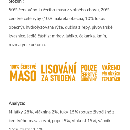
Složení:
50% čerstvého kuřecího masa z volného chovu, 20%
čerstvé celé ryby (10% makrela obecná, 10% losos
obecný), hydrolyzovaná rýže, dužina z řepy, pivovarské
kvasnice, jedlé části z: mrkev, jablko, čekanka, kmín,
rozmarýn, kurkuma.
Analýza:
N-látky 28%, vláknina 2%, tuky 15% (pouze živočišné z
čerstvého masa a ryb), popel 9%, vlhkost 19%, vápník
1,2%, fosfor 1,1%.