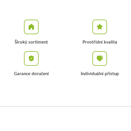
Široký sortiment
Prvotřídní kvalita
Garance doručení
Individuální přístup
Z
á
p
a