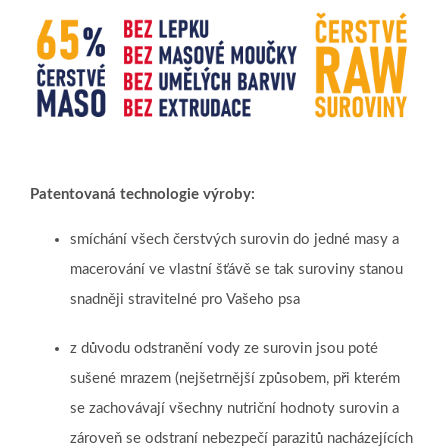
Patentovaná technologie výroby:
smíchání všech čerstvých surovin do jedné masy a
macerování ve vlastní šťávě se tak suroviny stanou
snadněji stravitelné pro Vašeho psa
z důvodu odstranění vody ze surovin jsou poté
sušené mrazem (nejšetrnější způsobem, při kterém
se zachovávají všechny nutriční hodnoty surovin a
zároveň se odstraní nebezpečí parazitů nacházejících