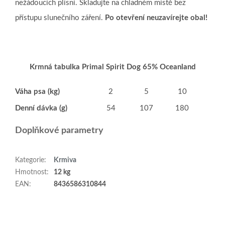
nežádoucích plísní.
Skladujte na chladném místě bez
přístupu slunečního záření.
Po otevření neuzavírejte obal!
Krmná tabulka Primal Spirit Dog 65% Oceanland
Váha psa (kg)
2
5
10
15
Denní dávka (g)
54
107
180
244
Doplňkové parametry
Kategorie
:
Krmiva
Hmotnost
:
12 kg
EAN
:
8436586310844