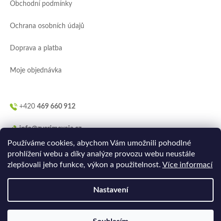
Obchodní podmínky
t
í
Ochrana osobních údajů
Doprava a platba
Moje objednávka
+420
469 660 912
info@zverimexaja.cz
Používáme cookies, abychom Vám umožnili pohodlné
prohlížení webu a díky analýze provozu webu neustále
zlepšovali jeho funkce, výkon a použitelnost.
Více informací
Nastavení
Vytvořilo
Ler.studio
na
Shoptetu