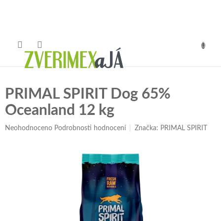
Přejít
na
obsah
NÁKUP
KOŠÍK
PRIMAL SPIRIT Dog 65%
Oceanland 12 kg
Průměrné
Neohodnoceno
Podrobnosti hodnocení
Značka:
PRIMAL SPIRIT
hodnocení
produktu
je
0,0
z
5
hvězdiček.