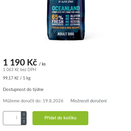
1 190 Kč
/ ks
1 063 Kč bez DPH
Měrná
99,17 Kč / 1 kg
cena:
Dostupnost do týdne
Můžeme doručit do:
19.8.2026
Možnosti doručení
Přidat do košíku