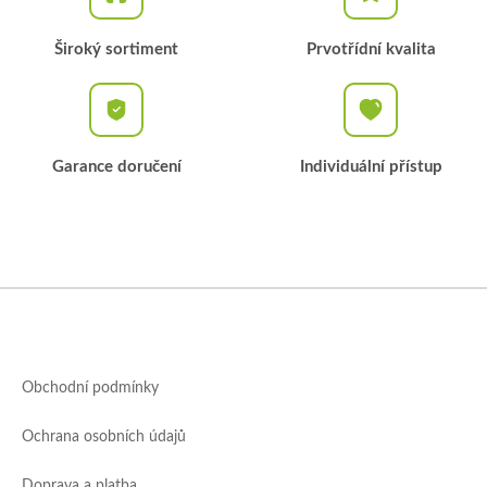
Široký sortiment
Prvotřídní kvalita
Garance doručení
Individuální přístup
Z
á
p
a
Obchodní podmínky
t
í
Ochrana osobních údajů
Doprava a platba