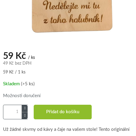
59 Kč
/ ks
49 Kč bez DPH
Měrná
59 Kč / 1 ks
cena:
Skladem
(>5 ks)
Možnosti doručení
Přidat do košíku
Už žádné skvrny od kávy a čaje na vašem stole! Tento originální