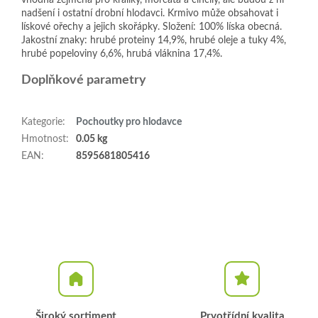
vhodná zejména pro králíky, morčata a činčily, ale budou z ní
nadšení i ostatní drobní hlodavci. Krmivo může obsahovat i
lískové ořechy a jejich skořápky. Složení: 100% líska obecná.
Jakostní znaky: hrubé proteiny 14,9%, hrubé oleje a tuky 4%,
hrubé popeloviny 6,6%, hrubá vláknina 17,4%.
Doplňkové parametry
Kategorie
:
Pochoutky pro hlodavce
Hmotnost
:
0.05 kg
EAN
:
8595681805416
Široký sortiment
Prvotřídní kvalita