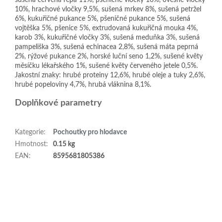
sušená červená řepa 11%, pšeničné vločky 10%, ovesné vločky
10%, hrachové vločky 9,5%, sušená mrkev 8%, sušená petržel
6%, kukuřičné pukance 5%, pšeničné pukance 5%, sušená
vojtěška 5%, pšenice 5%, extrudovaná kukuřičná mouka 4%,
karob 3%, kukuřičné vločky 3%, sušená meduňka 3%, sušená
pampeliška 3%, sušená echinacea 2,8%, sušená máta peprná
2%, rýžové pukance 2%, horské luční seno 1,2%, sušené květy
měsíčku lékařského 1%, sušené květy červeného jetele 0,5%.
Jakostní znaky: hrubé proteiny 12,6%, hrubé oleje a tuky 2,6%,
hrubé popeloviny 4,7%, hrubá vláknina 8,1%.
Doplňkové parametry
Kategorie
:
Pochoutky pro hlodavce
Hmotnost
:
0.15 kg
EAN
:
8595681805386