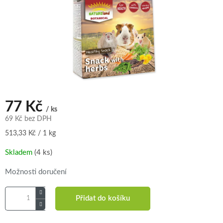
77 Kč
/ ks
69 Kč bez DPH
Měrná
513,33 Kč / 1 kg
cena:
Skladem
(4 ks)
Možnosti doručení
Přidat do košíku