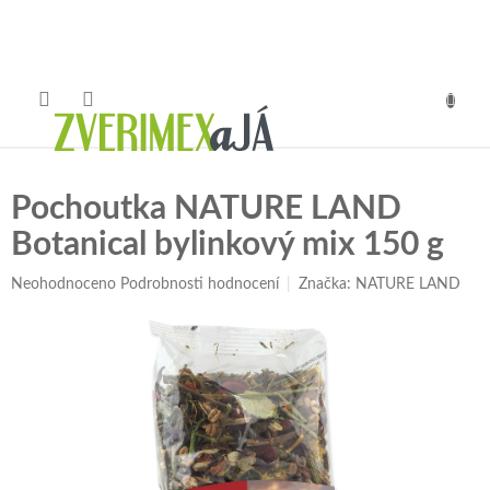
Přejít
na
obsah
NÁKUP
KOŠÍK
Pochoutka NATURE LAND
Botanical bylinkový mix 150 g
Průměrné
Neohodnoceno
Podrobnosti hodnocení
Značka:
NATURE LAND
hodnocení
produktu
je
0,0
z
5
hvězdiček.