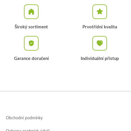
Široký sortiment
Prvotřídní kvalita
Garance doručení
Individuální přístup
Z
á
p
a
Obchodní podmínky
t
í