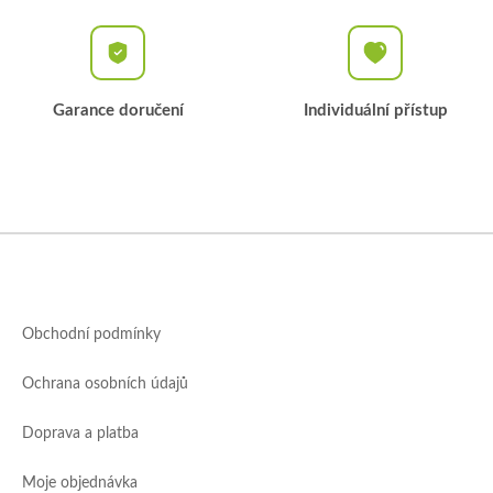
Garance doručení
Individuální přístup
Z
á
p
a
Obchodní podmínky
t
í
Ochrana osobních údajů
Doprava a platba
Moje objednávka