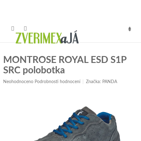
Přejít
na
obsah
NÁKUP
KOŠÍK
MONTROSE ROYAL ESD S1P
SRC polobotka
Průměrné
Neohodnoceno
Podrobnosti hodnocení
Značka:
PANDA
hodnocení
produktu
je
0,0
z
5
hvězdiček.