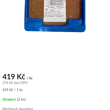
419 Kč
/ ks
374 Kč bez DPH
Měrná
419 Kč / 1 ks
cena:
Skladem
(2 ks)
Možnosti doručení