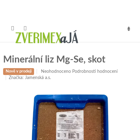
Přejít
na
obsah
NÁKUP
KOŠÍK
Minerální liz Mg-Se, skot
Průměrné
Neohodnoceno
Podrobnosti hodnocení
Nově v prodeji
hodnocení
Značka:
Jamenská a.s.
produktu
je
0,0
z
5
hvězdiček.