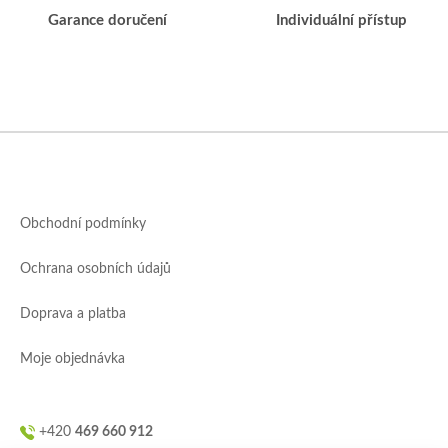
Garance doručení
Individuální přístup
Z
á
p
a
Obchodní podmínky
t
í
Ochrana osobních údajů
Doprava a platba
Moje objednávka
+420
469 660 912