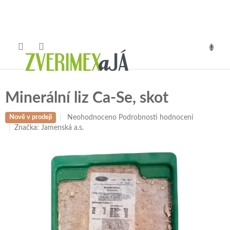
Přejít
na
obsah
NÁKUP
KOŠÍK
Minerální liz Ca-Se, skot
Průměrné
Neohodnoceno
Podrobnosti hodnocení
Nově v prodeji
hodnocení
Značka:
Jamenská a.s.
produktu
je
0,0
z
5
hvězdiček.