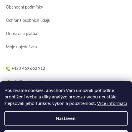
a
Obchodní podmínky
t
í
Ochrana osobních údajů
Doprava a platba
Moje objednávka
+420
469 660 912
info@zverimexaja.cz
Používáme cookies, abychom Vám umožnili pohodlné
prohlížení webu a díky analýze provozu webu neustále
zlepšovali jeho funkce, výkon a použitelnost.
Více informací
Nastavení
Vytvořilo
Ler.studio
na
Shoptetu