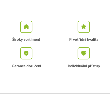
Široký sortiment
Prvotřídní kvalita
Garance doručení
Individuální přístup
Z
á
p