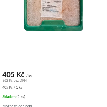
405 Kč
/ ks
362 Kč bez DPH
Měrná
405 Kč / 1 ks
cena:
Skladem
(2 ks)
Možnosti doručení