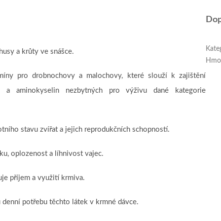
Dop
Kate
husy a krůty ve snášce.
Hmo
ny pro drobnochovy a malochovy, které slouží k zajištění
ínů a aminokyselin nezbytných pro výživu dané kategorie
otního stavu zvířat a jejich reprodukčních schopností.
u, oplozenost a líhnivost vajec.
e příjem a využití krmiva.
denní potřebu těchto látek v krmné dávce.