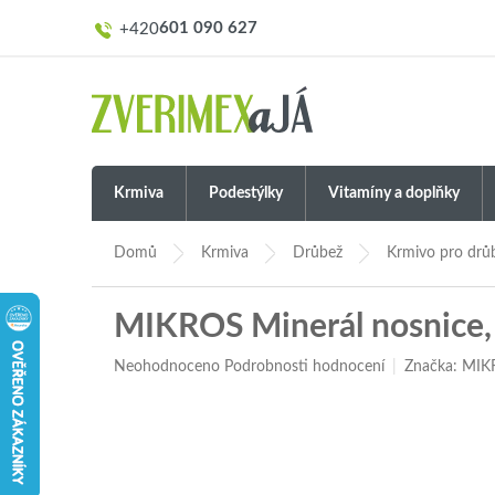
Přejít
601 090 627
na
obsah
Krmiva
Podestýlky
Vitamíny a doplňky
Domů
Krmiva
Drůbež
Krmivo pro drů
MIKROS Minerál nosnice,
Průměrné
Neohodnoceno
Podrobnosti hodnocení
Značka:
MIK
hodnocení
produktu
je
0,0
z
5