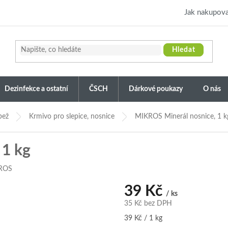
Jak nakupova
Hledat
Dezinfekce a ostatní
ČSCH
Dárkové poukazy
O nás
bež
Krmivo pro slepice, nosnice
MIKROS Minerál nosnice, 1 k
 1 kg
ROS
39 Kč
/ ks
35 Kč bez DPH
Měrná
39 Kč / 1 kg
cena: