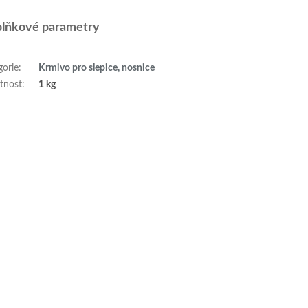
lňkové parametry
gorie
:
Krmivo pro slepice, nosnice
tnost
:
1 kg