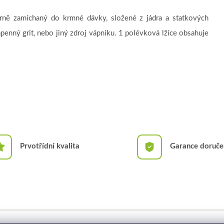
ě zamíchaný do krmné dávky, složené z jádra a statkových
penný grit, nebo jiný zdroj vápníku. 1 polévková lžíce obsahuje
Prvotřídní kvalita
Garance doruče