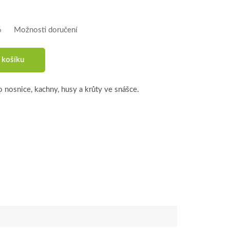
6
Možnosti doručení
 košíku
o nosnice, kachny, husy a krůty ve snášce.