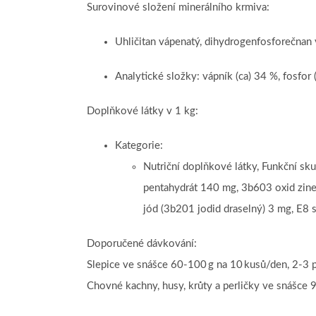
Surovinové složení minerálního krmiva:
Uhličitan vápenatý, dihydrogenfosforečnan 
Analytické složky: vápník (ca) 34 %, fosfor 
Doplňkové látky v 1 kg:
Kategorie:
Nutriční doplňkové látky, Funkční s
pentahydrát 140 mg, 3b603 oxid zin
jód (3b201 jodid draselný) 3 mg, E8 
Doporučené dávkování:
Slepice ve snášce 60-100 g na 10 kusů/den, 2-3 
Chovné kachny, husy, krůty a perličky ve snášce 9