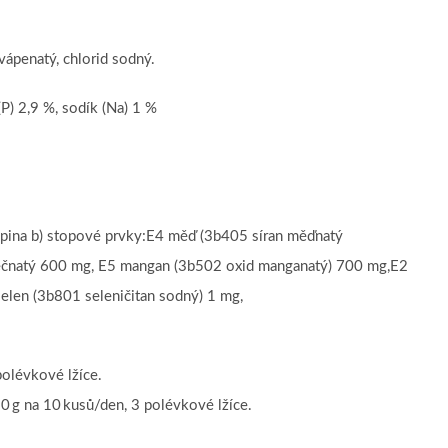
vápenatý, chlorid sodný.
(P) 2,9 %, sodík (Na) 1 %
kupina b) stopové prvky:E4 měď (3b405 síran měďnatý
ečnatý 600 mg, E5 mangan (3b502 oxid manganatý) 700 mg,E2
selen (3b801 seleničitan sodný) 1 mg,
polévkové lžíce.
0 g na 10 kusů/den, 3 polévkové lžíce.