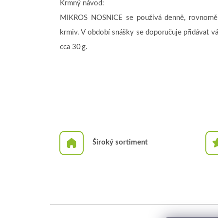
Krmný návod:
MIKROS NOSNICE se používá denně, rovnoměrn
krmiv. V období snášky se doporučuje přidávat vá
cca 30 g.
Široký sortiment
Z