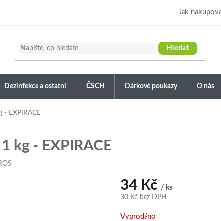
Jak nakupova
Hledat
Dezinfekce a ostatní
ČSCH
Dárkové poukazy
O nás
kg - EXPIRACE
 1 kg - EXPIRACE
ROS
34 Kč
/ ks
30 Kč bez DPH
Měrná
Vyprodáno
cena: