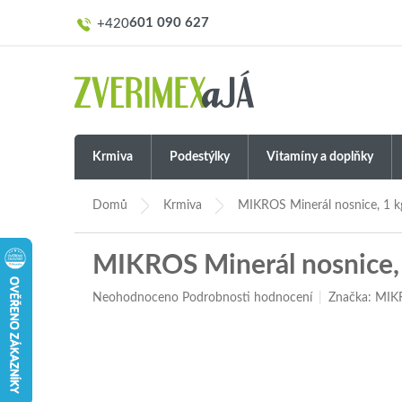
Přejít
601 090 627
na
obsah
Krmiva
Podestýlky
Vitamíny a doplňky
Domů
Krmiva
MIKROS Minerál nosnice, 1 
MIKROS Minerál nosnice,
Průměrné
Neohodnoceno
Podrobnosti hodnocení
Značka:
MIK
hodnocení
produktu
je
0,0
z
5