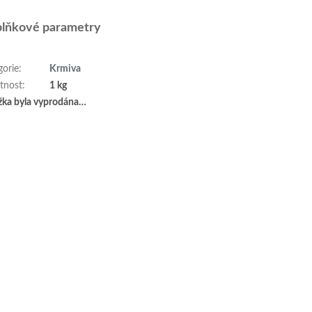
lňkové parametry
gorie
:
Krmiva
tnost
:
1 kg
žka byla vyprodána…