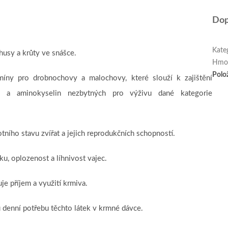
Dop
Kate
husy a krůty ve snášce.
Hmo
Polo
ny pro drobnochovy a malochovy, které slouží k zajištění
ínů a aminokyselin nezbytných pro výživu dané kategorie
otního stavu zvířat a jejich reprodukčních schopností.
u, oplozenost a líhnivost vajec.
e příjem a využití krmiva.
denní potřebu těchto látek v krmné dávce.