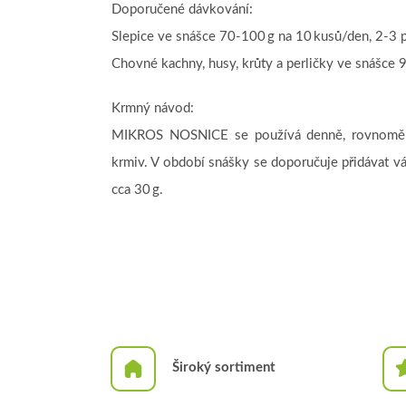
Doporučené dávkování:
Slepice ve snášce 70-100 g na 10 kusů/den, 2-3 
Chovné kachny, husy, krůty a perličky ve snášce 9
Krmný návod:
MIKROS NOSNICE se používá denně, rovnoměrn
krmiv. V období snášky se doporučuje přidávat vá
cca 30 g.
Široký sortiment