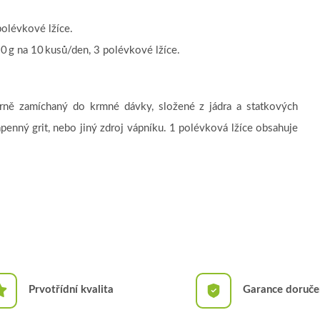
polévkové lžíce.
0 g na 10 kusů/den, 3 polévkové lžíce.
ě zamíchaný do krmné dávky, složené z jádra a statkových
penný grit, nebo jiný zdroj vápníku. 1 polévková lžíce obsahuje
Prvotřídní kvalita
Garance doruče