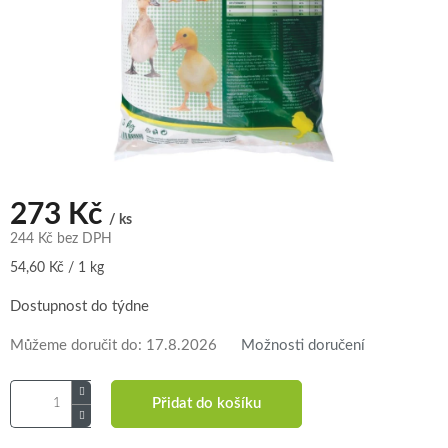
273 Kč
/ ks
244 Kč bez DPH
Měrná
54,60 Kč / 1 kg
cena:
Dostupnost do týdne
Můžeme doručit do:
17.8.2026
Možnosti doručení
Přidat do košíku