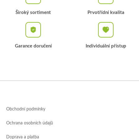
Široký sortiment
Prvotřídní kvalita
Garance doručení
Individuální přístup
Z
á
p
a
Obchodní podmínky
t
í
Ochrana osobních údajů
Doprava a platba