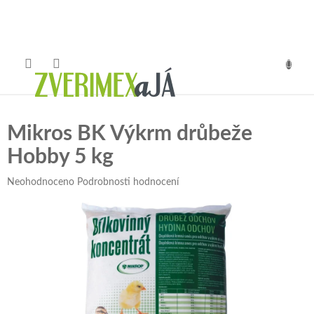
Přejít
na
obsah
NÁKUP
KOŠÍK
Mikros BK Výkrm drůbeže
Hobby 5 kg
Průměrné
Neohodnoceno
Podrobnosti hodnocení
hodnocení
produktu
je
0,0
z
5
hvězdiček.