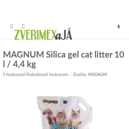
Přejít
na
obsah
NÁKUP
KOŠÍK
MAGNUM Silica gel cat litter 10
l / 4,4 kg
Průměrné
1 hodnocení
Podrobnosti hodnocení
Značka:
MAGNUM
hodnocení
produktu
je
5,0
z
5
hvězdiček.