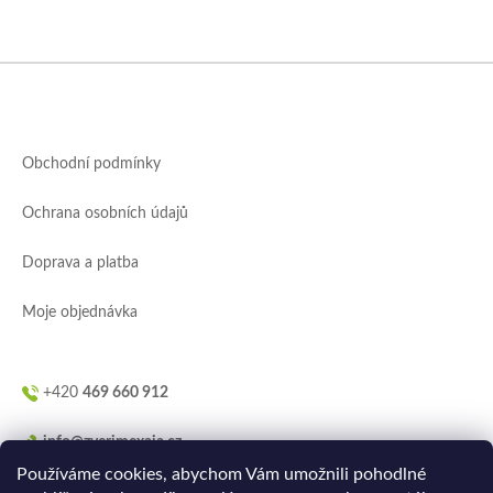
Z
á
p
a
Obchodní podmínky
t
í
Ochrana osobních údajů
Doprava a platba
Moje objednávka
+420
469 660 912
info@zverimexaja.cz
Používáme cookies, abychom Vám umožnili pohodlné