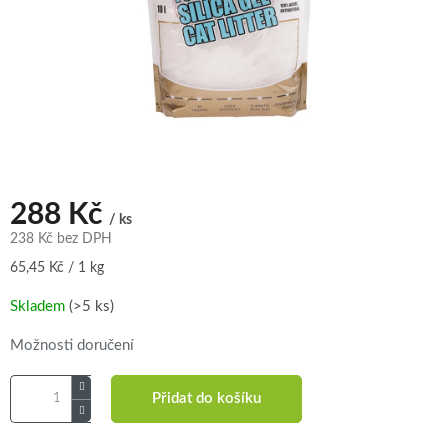
288 Kč
/ ks
238 Kč bez DPH
Měrná
65,45 Kč / 1 kg
cena:
Skladem
(>5 ks)
Možnosti doručení
Přidat do košíku