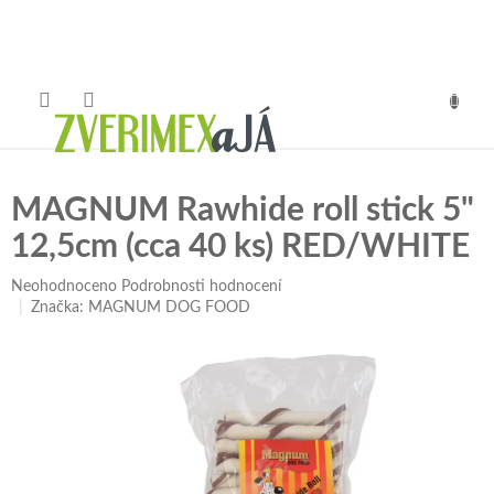
Přejít
na
obsah
NÁKUP
KOŠÍK
MAGNUM Rawhide roll stick 5"
12,5cm (cca 40 ks) RED/WHITE
Průměrné
Neohodnoceno
Podrobnosti hodnocení
hodnocení
Značka:
MAGNUM DOG FOOD
produktu
je
0,0
z
5
hvězdiček.