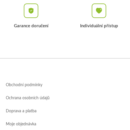
Garance doručení
Individuální přístup
Z
á
p
a
Obchodní podmínky
t
í
Ochrana osobních údajů
Doprava a platba
Moje objednávka