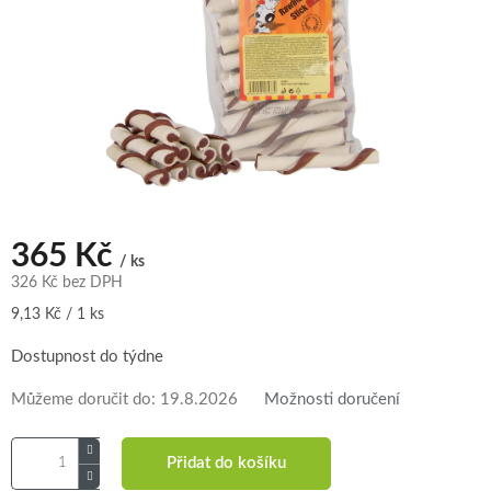
365 Kč
/ ks
326 Kč bez DPH
Měrná
9,13 Kč / 1 ks
cena:
Dostupnost do týdne
Můžeme doručit do:
19.8.2026
Možnosti doručení
Přidat do košíku