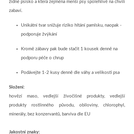
žídné psisko a která zejména menší psy spolehlivě na chvíli
zabaví.
Unikátní tvar snižuje riziko hltání pamlsku, naopak -
podporuje žvýkání
Kromě zábavy pak bude stačit 1 kousek denně na
podporu péče o chrup
Podávejte 1-2 kusy denně dle váhy a velikosti psa
Složení:
hovězí maso, vedlejší živočišné produkty, vedlejší
produkty rostlinného původu, obiloviny, chlorophyl,
minerály, bez konzervantů, barviva dle EU
Jakostní znaky: