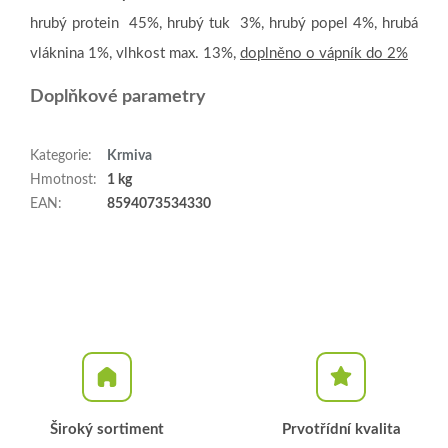
hrubý protein 45%, hrubý tuk 3%, hrubý popel 4%, hrubá
vláknina 1%, vlhkost max. 13%,
doplněno o vápník do 2%
Doplňkové parametry
Kategorie
:
Krmiva
Hmotnost
:
1 kg
EAN
:
8594073534330
Široký sortiment
Prvotřídní kvalita