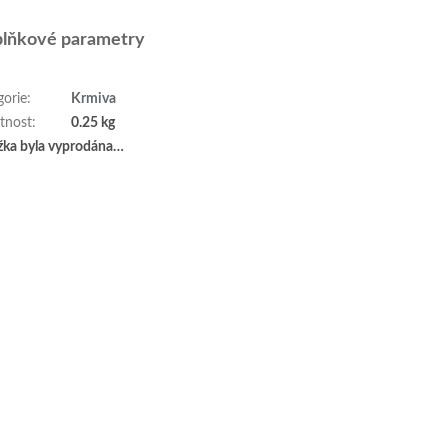
lňkové parametry
gorie
:
Krmiva
tnost
:
0.25 kg
žka byla vyprodána…