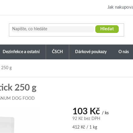
Jak nakupova
Hledat
Dezinfekce a ostatní
ČSCH
Dárkové poukazy
O nás
 250 g
ick 250 g
NUM DOG FOOD
103 Kč
/ ks
92 Kč bez DPH
Měrná
412 Kč / 1 kg
cena: