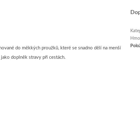
Dop
Kate
Hmo
Polo
mované do měkkých proužků, které se snadno dělí na menší
jako doplněk stravy při cestách.