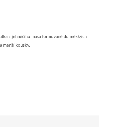
utka z jehněčího masa formované do měkkých
na menší kousky.