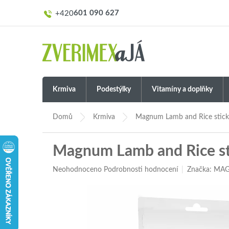
Přejít
601 090 627
na
obsah
Krmiva
Podestýlky
Vitamíny a doplňky
Domů
Krmiva
Magnum Lamb and Rice stick
Magnum Lamb and Rice st
Průměrné
Neohodnoceno
Podrobnosti hodnocení
Značka:
MAG
hodnocení
produktu
je
0,0
z
5