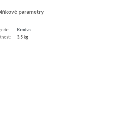
lňkové parametry
gorie
:
Krmiva
tnost
:
3.5 kg