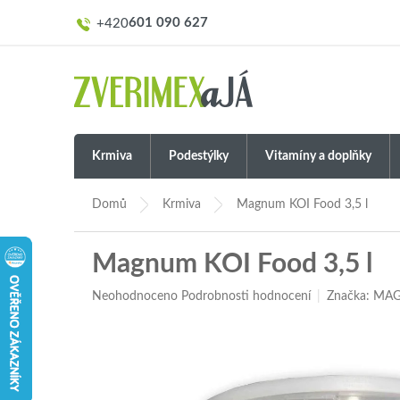
Přejít
601 090 627
na
obsah
Krmiva
Podestýlky
Vitamíny a doplňky
Domů
Krmiva
Magnum KOI Food 3,5 l
Magnum KOI Food 3,5 l
Průměrné
Neohodnoceno
Podrobnosti hodnocení
Značka:
MA
hodnocení
produktu
je
0,0
z
5