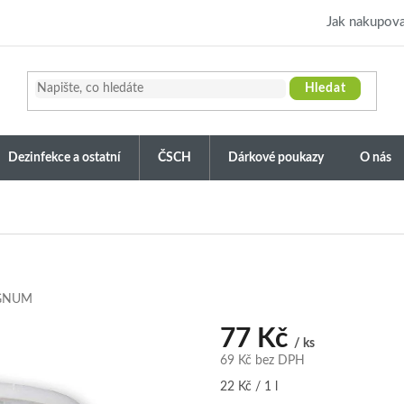
Jak nakupova
Hledat
Dezinfekce a ostatní
ČSCH
Dárkové poukazy
O nás
GNUM
77 Kč
/ ks
69 Kč bez DPH
Měrná
22 Kč / 1 l
cena: