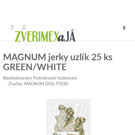
Přejít
na
obsah
NÁKUP
KOŠÍK
MAGNUM jerky uzlík 25 ks
GREEN/WHITE
Průměrné
Neohodnoceno
Podrobnosti hodnocení
hodnocení
Značka:
MAGNUM DOG FOOD
produktu
je
0,0
z
5
hvězdiček.