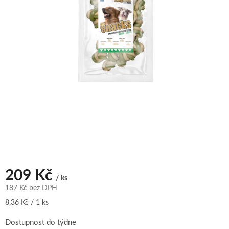
209 Kč
/ ks
187 Kč bez DPH
Měrná
8,36 Kč / 1 ks
cena:
Dostupnost do týdne