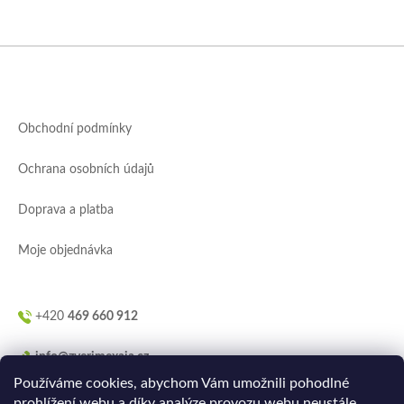
Z
á
p
a
Obchodní podmínky
t
í
Ochrana osobních údajů
Doprava a platba
Moje objednávka
+420
469 660 912
info@zverimexaja.cz
Používáme cookies, abychom Vám umožnili pohodlné
prohlížení webu a díky analýze provozu webu neustále