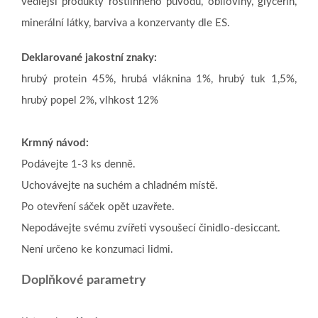
vedlejší produkty rostlinného původu, obiloviny, glycerin,
minerální látky, barviva a konzervanty dle ES.
Deklarované jakostní znaky:
hrubý protein 45%, hrubá vláknina 1%, hrubý tuk 1,5%,
hrubý popel 2%, vlhkost 12%
Krmný návod:
Podávejte 1-3 ks denně.
Uchovávejte na suchém a chladném místě.
Po otevření sáček opět uzavřete.
Nepodávejte svému zvířeti vysoušecí činidlo-desiccant.
Není určeno ke konzumaci lidmi.
Doplňkové parametry